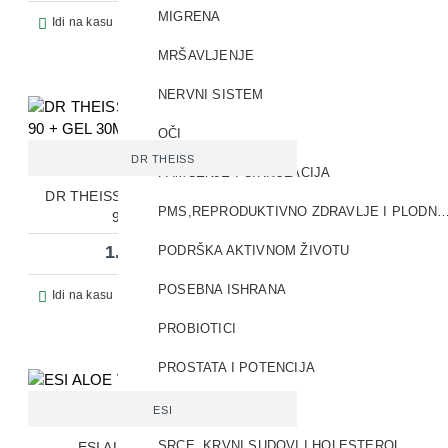
MIGRENA
Pitaj prodavca
Idi na kasu
MRŠAVLJENJE
NERVNI SISTEM
OČI
DR THEISS
PAMĆENJE I CIRKULACIJA
DR THEISS BEINWELL ZGLOB TBL
PMS,REPRODUKTIVNO ZDRAVLJE I PL
90 + GEL 30ML
1.542,84 RSD
PODRŠKA AKTIVNOM ŽIVOTU
POSEBNA ISHRANA
Pitaj prodavca
Idi na kasu
PROBIOTICI
PROSTATA I POTENCIJA
SPORTISTI
ESI
SRCE, KRVNI SUDOVI I HOLESTEROL
ESI ALOE VERA JUICE 1L