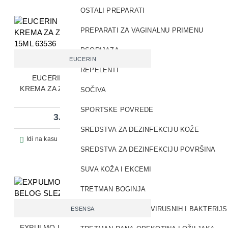
OSTALI PREPARATI
PREPARATI ZA VAGINALNU PRIMENU
PSORIJAZA
EUCERIN
REPELENTI
EUCERIN HYALURON-FILLER
KREMA ZA ZONU OKO OČIJU SPF15
SOČIVA
15ML 63536
SPORTSKE POVREDE
3.287,00 RSD
SREDSTVA ZA DEZINFEKCIJU KOŽE
Pitaj prodavca
Idi na kasu
SREDSTVA ZA DEZINFEKCIJU POVRŠINA
SUVA KOŽA I EKCEMI
TRETMAN BOGINJA
TRETMAN GLJIVICA, VIRUSNIH I BAKTERIJ
ESENSA
EXPULMO LUNAC SIRUP OD BELOG