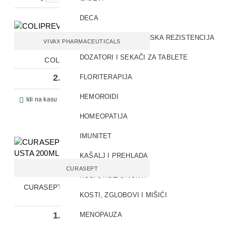
DECA
DIJABETES I INSULINSKA REZISTENCIJA
VIVAX PHARMACEUTICALS
DOZATORI I SEKAČI ZA TABLETE
COLIPREV KAPI 15ML
2.286,00 RSD
FLORITERAPIJA
HEMOROIDI
Pitaj prodavca
Idi na kasu
HOMEOPATIJA
IMUNITET
KAŠALJ I PREHLADA
CURASEPT
KOSA, KOŽA, NOKTI
CURASEPT ADS 202 RASTVOR ZA
KOSTI, ZGLOBOVI I MIŠIĆI
USTA 200ML
1.159,20 RSD
MENOPAUZA