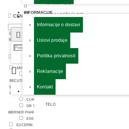
INTIMNA NEGA
INFORMACIJE
KOSA I KOŽA GLAVE
CENA
Informacije o dostavi
KOZMETIKA ZA MUŠKARCE
RSD
LICE
RSD
Uslovi prodaje
NEGA GRUDI
Politika privatnosti
BREND
NEGA I ZAŠTITA STOPALA
ABELA PHARM
AVENE
ORALNA HIGIJENA
Reklamacije
BAUSCH + LOMB
BECUTAN
BIODERMA
OSTALO ZA NEGU I ZAŠTITU KOŽE
Kontakt
BIOKAP
BIVITS
Vaša korpa je još uvek prazna!
PINCETE I PRIBOR ZA MANIKIR I PEDIKIR
CATALYSIS S.L.
CENTRUM
CURASEPT
DR LUKIC
TELO
DR THEISS
DR
WERNER PHARMA
ERBA VITA
ESENSA
ESI
EUCERIN
GALAFARM