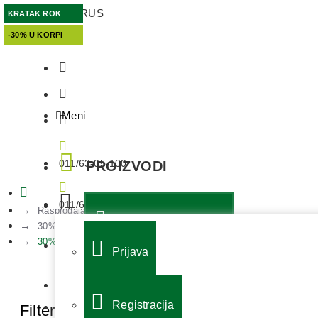
APOTEKA LAURUS
KRATAK ROK
KRATAK ROK
KRATAK ROK
KRATAK ROK
KRATAK ROK
KRATAK ROK
KRATAK ROK
KRATAK ROK
KRATAK ROK
KRATAK ROK
KRATAK ROK
KRATAK ROK
KRATAK ROK
KRATAK ROK
KRATAK ROK
KRATAK ROK
KORPA
-30% U KORPI
-30% U KORPI
-30% U KORPI
-30% U KORPI
-30% U KORPI
-30% U KORPI
-30% U KORPI
-30% U KORPI
-30% U KORPI
-30% U KORPI
-30% U KORPI
-30% U KORPI
-30% U KORPI
-30% U KORPI
-30% U KORPI
-30% U KORPI
Meni
011/63-05-100
PROIZVODI
011/63-05-101
Rasprodaja- kratak rok
KOZMETIKA I NEGA
30% popusta-3 meseca pred istek
30% popusta-3 meseca pred istek - strana 3
063/113-69-44
Prijava
DEKORATIVA
KONTAKT
DERMOKOZMETIKA
Registracija
Filter
ZAPOSLENJE
Poništi