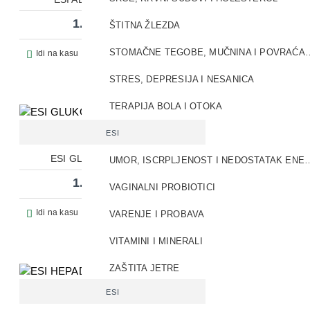
1.800,00 RSD
ŠTITNA ŽLEZDA
STOMAČNE TEGOBE, MUČ
Pitaj prodavca
Idi na kasu
STRES, DEPRESIJA I NESANICA
TERAPIJA BOLA I OTOKA
UMIRENJE
ESI
ESI GLUKOZAMIN 500 A90
UMOR, ISCRPLJENOST I NED
1.359,36 RSD
VAGINALNI PROBIOTICI
Pitaj prodavca
Idi na kasu
VARENJE I PROBAVA
VITAMINI I MINERALI
ZAŠTITA JETRE
ESI
ZAŠTITA OD SUNCA