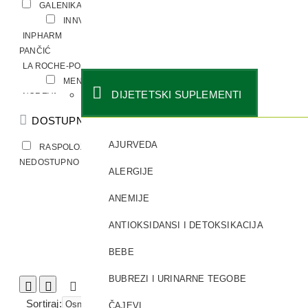
GALENIKA
HEMOFARM
INNVENTA PHARMA
INPHARM
INSTITUT JOSIF
PANČIĆ
L'ERBOLARIO
LA ROCHE-POSAY
MEDIPHARM
MENTA PADEJ
DIJETETSKI SUPLEMENTI
NOREVA
OKTAL PHARMA
OMNI-BIOTIC
PAMPERS
DOSTUPNOST
PHARMALIFE
PHARMANOVA
PILEJE
AJURVEDA
RASPOLOŽIVO
TRENUTNO
PROTOPHARMA
SALVEO
NEDOSTUPNO
ALERGIJE
SAVE HEALTH
SEBAPHARMA GMBH
ANEMIJE
SENSODYNE
SOLGAR
SUPRADYN
TERRANOVA
ANTIOKSIDANSI I DETOKSIKACIJA
TILMAN
URIAGE
30% popusta-3
VITABIOTICS
VITALIS
BEBE
DOCTOR S GROUP
VIVAX
PHARMACEUTICALS
BUBREZI I URINARNE TEGOBE
Uporedi proizvod
Sortiraj:
Prikaži:
ČAJEVI