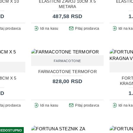
0CM X 10
ELASTIČNI ZAVOJ 10CM X 5
ELASTIČ
METARA
SD
487,58 RSD
1
itaj prodavca
Idi na kasu
Pitaj prodavca
Idi na k
FARMACOTONE
FARMACOTONE TERMOFOR
8CM X 5
FORT
828,00 RSD
KRAGN
SD
1
itaj prodavca
Idi na kasu
Pitaj prodavca
Idi na k
NEDOSTUPNO