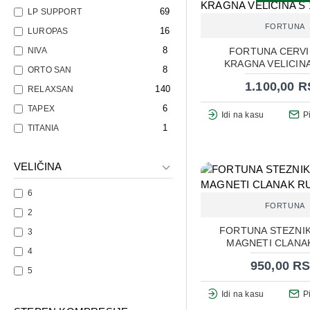
69
LP SUPPORT
FORTUNA
16
LUROPAS
8
NIVA
FORTUNA CERVI
KRAGNA VELICINA
8
ORTO SAN
1.100,00 
140
RELAXSAN
6
TAPEX
Idi na kasu
P
1
TITANIA
VELIČINA
6
FORTUNA
2
FORTUNA STEZNIK
3
MAGNETI CLANA
4
950,00 R
5
Idi na kasu
P