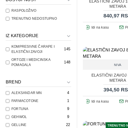
ELASTIČNI ZAVOJ 1
METARA
RASPOLOŽIVO
840,97 R
TRENUTNO NEDOSTUPNO
Idi na kasu
P
IZ KATEGORIJE
KOMPRESIVNE ČARAPE I
145
ELASTIČNI ZAVOJI
ORTOZE I MEDICINSKA
148
POMAGALA
NIVA
ELASTIČNI ZAVOJ 
METARA
BREND
394,50 R
4
ALEKSANDAR MN
1
FARMACOTONE
Idi na kasu
P
9
FORTUNA
9
GEHWOL
22
GELLINE
TRENUTNO 