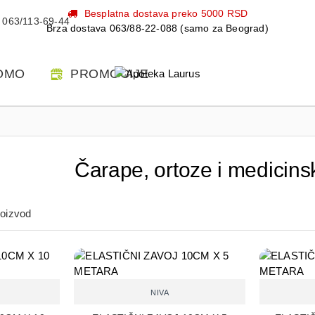
Besplatna dostava preko 5000 RSD
063/113-69-44
Brza dostava 063/88-22-088 (samo za Beograd)
OMO
PROMOCIJE
Čarape, ortoze i medicin
roizvod
NIVA