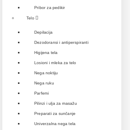
Pribor za pedikir
Telo
Depilacija
Dezodoransi i antiperspiranti
Higijena tela
Losioni i mleka za telo
Nega noktiju
Nega ruku
Parfemi
Pilinzi i ulja za masažu
Preparati za sunčanje
Univerzalna nega tela