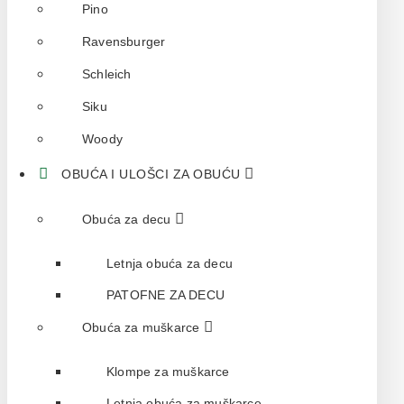
Pino
Ravensburger
Schleich
Siku
Woody
OBUĆA I ULOŠCI ZA OBUĆU
Obuća za decu
Letnja obuća za decu
PATOFNE ZA DECU
Obuća za muškarce
Klompe za muškarce
Letnja obuća za muškarce