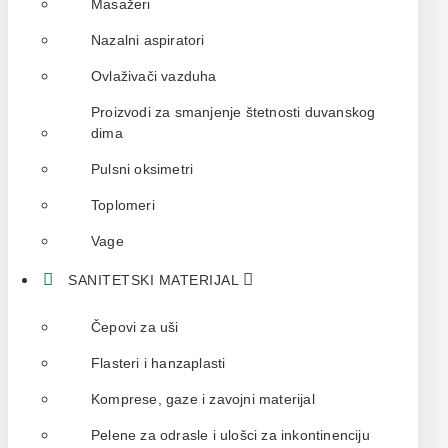
Masažeri
Nazalni aspiratori
Ovlaživači vazduha
Proizvodi za smanjenje štetnosti duvanskog
dima
Pulsni oksimetri
Toplomeri
Vage
SANITETSKI MATERIJAL
Čepovi za uši
Flasteri i hanzaplasti
Komprese, gaze i zavojni materijal
Pelene za odrasle i ulošci za inkontinenciju