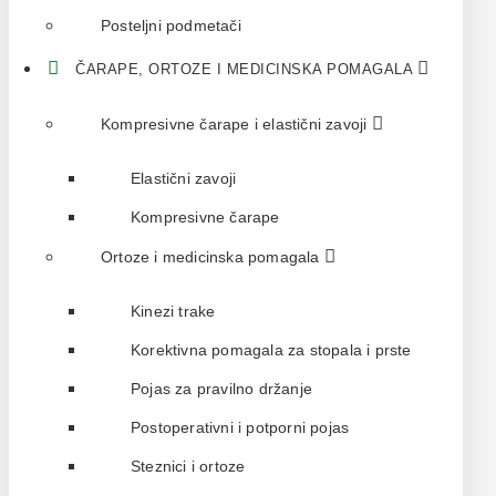
Posteljni podmetači
ČARAPE, ORTOZE I MEDICINSKA POMAGALA
Kompresivne čarape i elastični zavoji
Elastični zavoji
Kompresivne čarape
Ortoze i medicinska pomagala
Kinezi trake
Korektivna pomagala za stopala i prste
Pojas za pravilno držanje
Postoperativni i potporni pojas
Steznici i ortoze