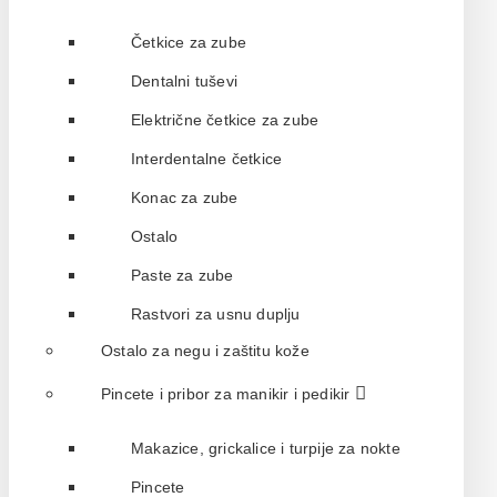
Četkice za zube
Dentalni tuševi
Električne četkice za zube
Interdentalne četkice
Konac za zube
Ostalo
Paste za zube
Rastvori za usnu duplju
Ostalo za negu i zaštitu kože
Pincete i pribor za manikir i pedikir
Makazice, grickalice i turpije za nokte
Pincete