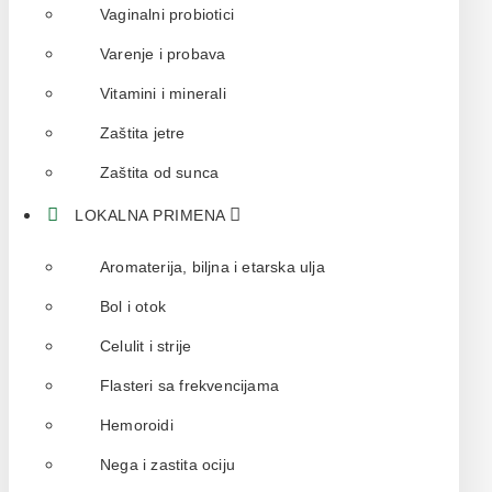
Vaginalni probiotici
Varenje i probava
Vitamini i minerali
Zaštita jetre
Zaštita od sunca
LOKALNA PRIMENA
Aromaterija, biljna i etarska ulja
Bol i otok
Celulit i strije
Flasteri sa frekvencijama
Hemoroidi
Nega i zastita ociju