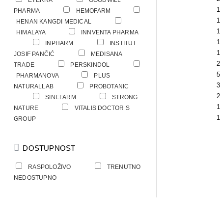
ETERRA
GOODWILL
1
1
PHARMA
HEMOFARM
1
HENAN KANGDI MEDICAL
1
HIMALAYA
INNVENTA PHARMA
2
1
INPHARM
INSTITUT
1
JOSIF PANČIĆ
MEDISANA
1
2
TRADE
PERSKINDOL
5
PHARMANOVA
PLUS
3
NATURALLAB
PROBOTANIC
1
2
SINEFARM
STRONG
1
NATURE
VITALIS DOCTOR S
1
GROUP
DOSTUPNOST
RASPOLOŽIVO
TRENUTNO
NEDOSTUPNO