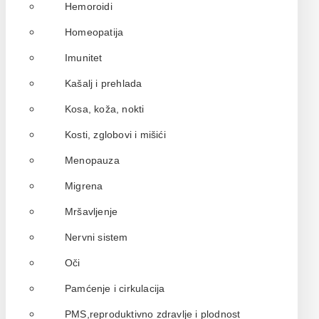
Hemoroidi
Homeopatija
Imunitet
Kašalj i prehlada
Kosa, koža, nokti
Kosti, zglobovi i mišići
Menopauza
Migrena
Mršavljenje
Nervni sistem
Oči
Pamćenje i cirkulacija
PMS,reproduktivno zdravlje i plodnost