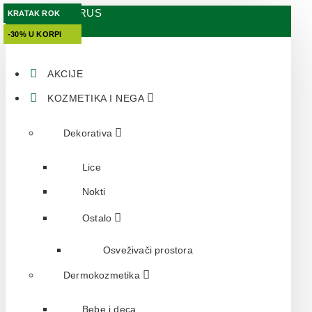
APOTEKA LAURUS
KRATAK ROK
KRATAK ROK
-30% U KORPI
-30% U KORPI
AKCIJE
KOZMETIKA I NEGA
Dekorativa
Lice
Nokti
Ostalo
Osveživači prostora
Dermokozmetika
Bebe i deca