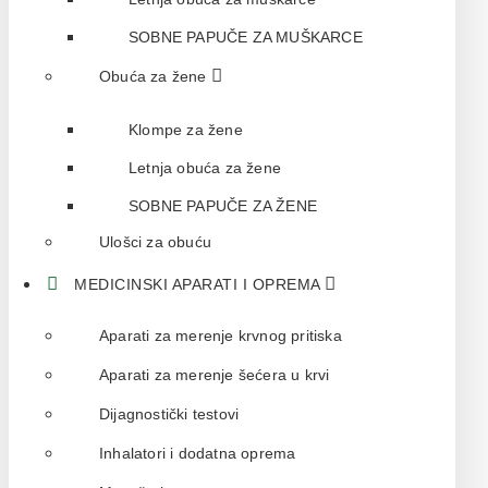
SOBNE PAPUČE ZA MUŠKARCE
Obuća za žene
Klompe za žene
Letnja obuća za žene
SOBNE PAPUČE ZA ŽENE
Ulošci za obuću
MEDICINSKI APARATI I OPREMA
Aparati za merenje krvnog pritiska
Aparati za merenje šećera u krvi
Dijagnostički testovi
Inhalatori i dodatna oprema