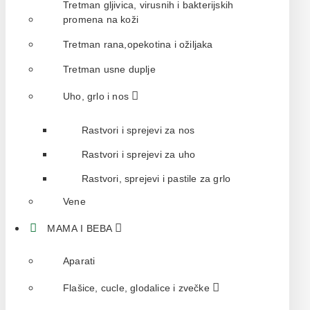
Tretman gljivica, virusnih i bakterijskih
promena na koži
Tretman rana,opekotina i ožiljaka
Tretman usne duplje
Uho, grlo i nos
Rastvori i sprejevi za nos
Rastvori i sprejevi za uho
Rastvori, sprejevi i pastile za grlo
Vene
MAMA I BEBA
Aparati
Flašice, cucle, glodalice i zvečke