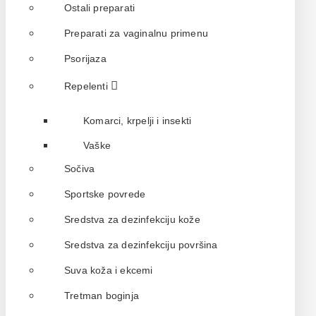
Ostali preparati
Preparati za vaginalnu primenu
Psorijaza
Repelenti
Komarci, krpelji i insekti
Vaške
Sočiva
Sportske povrede
Sredstva za dezinfekciju kože
Sredstva za dezinfekciju površina
Suva koža i ekcemi
Tretman boginja