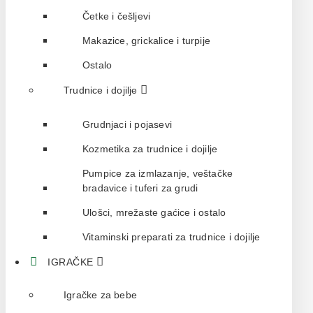
Četke i češljevi
Makazice, grickalice i turpije
Ostalo
Trudnice i dojilje
Grudnjaci i pojasevi
Kozmetika za trudnice i dojilje
Pumpice za izmlazanje, veštačke
bradavice i tuferi za grudi
Ulošci, mrežaste gaćice i ostalo
Vitaminski preparati za trudnice i dojilje
IGRAČKE
Igračke za bebe