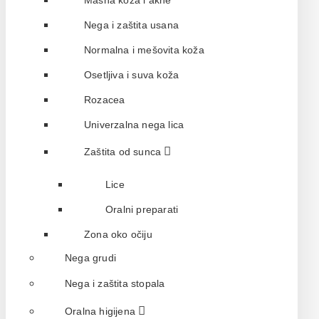
Masna koža i akne
Nega i zaštita usana
Normalna i mešovita koža
Osetljiva i suva koža
Rozacea
Univerzalna nega lica
Zaštita od sunca
Lice
Oralni preparati
Zona oko očiju
Nega grudi
Nega i zaštita stopala
Oralna higijena