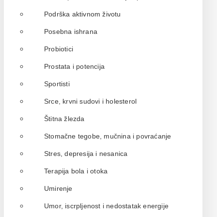
Podrška aktivnom životu
Posebna ishrana
Probiotici
Prostata i potencija
Sportisti
Srce, krvni sudovi i holesterol
Štitna žlezda
Stomačne tegobe, mučnina i povraćanje
Stres, depresija i nesanica
Terapija bola i otoka
Umirenje
Umor, iscrpljenost i nedostatak energije