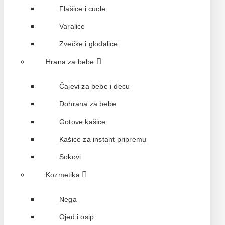
Flašice i cucle
Varalice
Zvečke i glodalice
Hrana za bebe
Čajevi za bebe i decu
Dohrana za bebe
Gotove kašice
Kašice za instant pripremu
Sokovi
Kozmetika
Nega
Ojed i osip