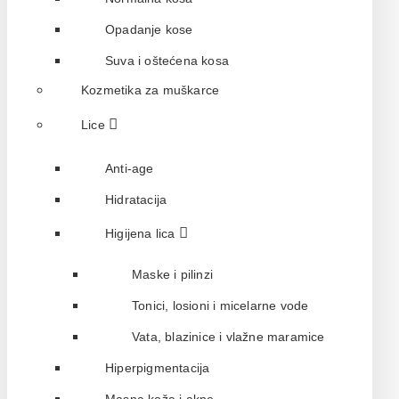
Opadanje kose
Suva i oštećena kosa
Kozmetika za muškarce
Lice
Anti-age
Hidratacija
Higijena lica
Maske i pilinzi
Tonici, losioni i micelarne vode
Vata, blazinice i vlažne maramice
Hiperpigmentacija