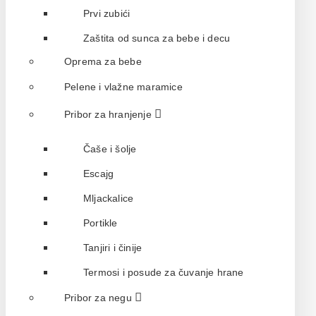
Prvi zubići
Zaštita od sunca za bebe i decu
Oprema za bebe
Pelene i vlažne maramice
Pribor za hranjenje
Čaše i šolje
Escajg
Mljackalice
Portikle
Tanjiri i činije
Termosi i posude za čuvanje hrane
Pribor za negu