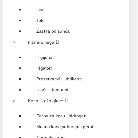
Lice
Telo
Zaštita od sunca
Intimna nega
Higijena
Irigatori
Prezervativi i lubrikanti
Ulošci i tamponi
Kosa i koža glave
Farbe za kosu i hidrogen
Masna kosa,seboreja i perut
Normalna kosa