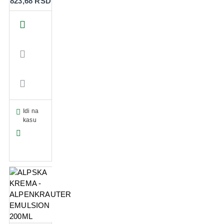
823,68 RSD
Idi na
kasu