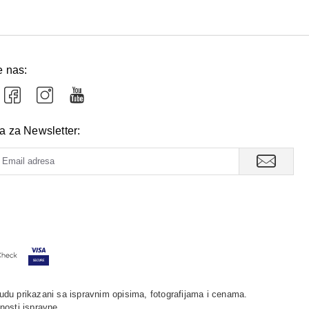
a pravilnu upotrebu medicinskog sredstva, obratite se najblizoj
e nas:
va za Newsletter:
udu prikazani sa ispravnim opisima, fotografijama i cenama.
nosti ispravne.