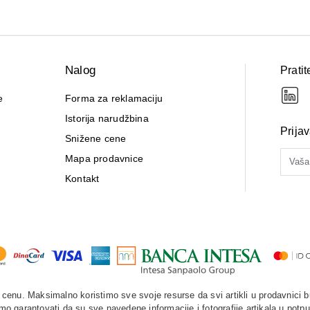
Za sve informacije
koje su neophodne z
apoteci Laurus
OVDE
Nalog
Pratit
e
Forma za reklamaciju
Istorija narudžbina
Prija
Snižene cene
Mapa prodavnice
Kontakt
enu. Maksimalno koristimo sve svoje resurse da svi artikli u prodavnici b
o garantovati da su sve navedene informacije i fotografije artikala u potpu