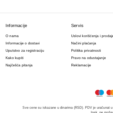
Informacije
Servis
O nama
Uslovi korišćenja i prodaj
Informacije o dostavi
Načini plaćanja
Uputstvo za registraciju
Politika privatnosti
Kako kupiti
Pravo na odustajanje
Najčešća pitanja
Reklamacije
Sve cene su iskazane u dinarima (RSD). PDV je uračunat u c
Ipak, ne možem