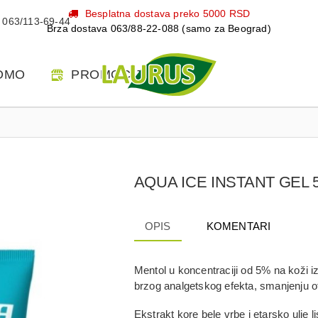
Besplatna dostava preko 5000 RSD
063/113-69-44
Brza dostava 063/88-22-088 (samo za Beograd)
OMO
PROMOCIJE
AQUA ICE INSTANT GEL 
OPIS
KOMENTARI
Mentol
u koncentraciji od
5%
na koži i
brzog analgetskog efekta, smanjenju ot
Ekstrakt kore bele vrbe i etarsko ulје 