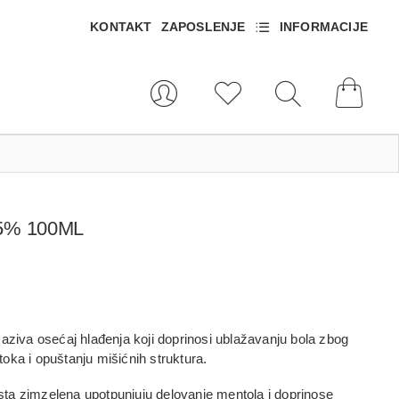
KONTAKT
ZAPOSLENJE
INFORMACIJE
5% 100ML
zaziva osećaj hlađenja koji doprinosi ublažavanju bola zbog
oka i opuštanju mišićnih struktura.
lista zimzelena
upotpunjuju delovanje mentola i doprinose