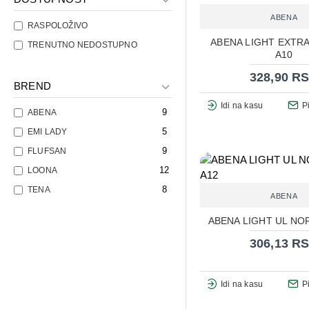
ABENA
RASPOLOŽIVO
ABENA LIGHT EXTRA
TRENUTNO NEDOSTUPNO
A10
328,90 R
BREND
Idi na kasu
P
9
ABENA
5
EMI LADY
9
FLUFSAN
12
LOONA
8
TENA
ABENA
ABENA LIGHT UL NO
306,13 R
Idi na kasu
P