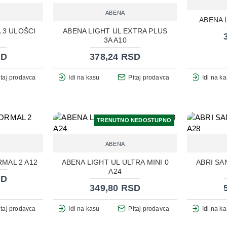
ABENA
ABENA L
 3 ULOŠCI
ABENA LIGHT UL EXTRA PLUS
3A A10
SD
378,24 RSD
itaj prodavca
Idi na kasu
Pitaj prodavca
Idi na k
TRENUTNO NEDOSTUPNO
ABENA
RMAL 2 A12
ABENA LIGHT UL ULTRA MINI 0
ABRI SA
A24
SD
349,80 RSD
itaj prodavca
Idi na kasu
Pitaj prodavca
Idi na k