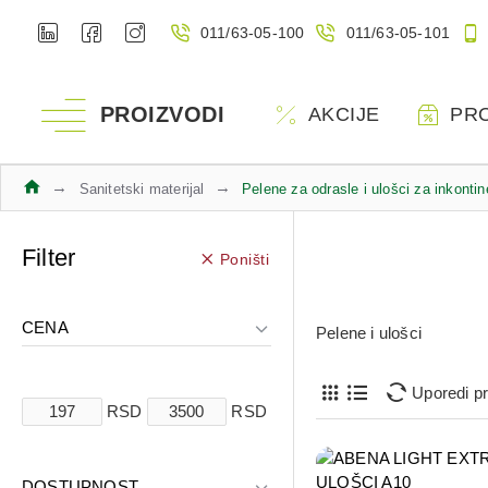
011/63-05-100
011/63-05-101
PROIZVODI
AKCIJE
PR
Sanitetski materijal
Pelene za odrasle i ulošci za inkontin
Filter
Poništi
CENA
Pelene i ulošci
Uporedi p
RSD
RSD
DOSTUPNOST