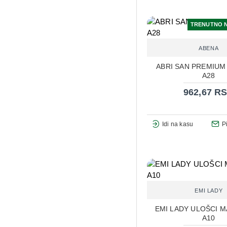
TRENUTNO 
ABENA
ABRI SAN PREMIUM
A28
962,67 R
Idi na kasu
P
EMI LADY
EMI LADY ULOŠCI M
A10