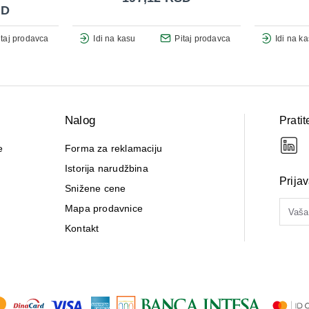
SD
itaj prodavca
Idi na kasu
Pitaj prodavca
Idi na k
Nalog
Pratit
e
Forma za reklamaciju
Istorija narudžbina
Prija
Snižene cene
Mapa prodavnice
Kontakt