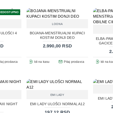
NEDOSTUPNO
LOONA
 ULOŠCI 4
BOJANA-MENSTRUALNI KUPACI
KOSTIM DONJI DEO
ELBA-PA
GACICE
SD
2.990,00 RSD
2
itaj prodavca
Idi na kasu
Pitaj prodavca
Idi na k
EMI LADY
EMI LAD
AXI NIGHT
EMI LADY ULOŠCI NORMAL A12
197,12 RSD