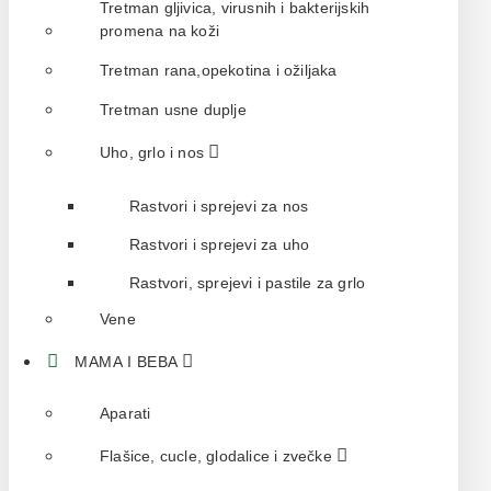
Tretman gljivica, virusnih i bakterijskih
promena na koži
Tretman rana,opekotina i ožiljaka
Tretman usne duplje
Uho, grlo i nos
Rastvori i sprejevi za nos
Rastvori i sprejevi za uho
Rastvori, sprejevi i pastile za grlo
Vene
MAMA I BEBA
Aparati
Flašice, cucle, glodalice i zvečke