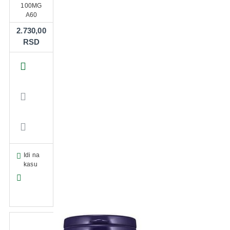
100MG
A60
2.730,00
RSD
Idi na
kasu