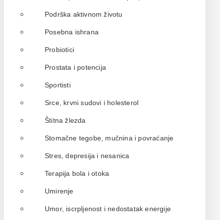
Podrška aktivnom životu
Posebna ishrana
Probiotici
Prostata i potencija
Sportisti
Srce, krvni sudovi i holesterol
Štitna žlezda
Stomačne tegobe, mučnina i povraćanje
Stres, depresija i nesanica
Terapija bola i otoka
Umirenje
Umor, iscrpljenost i nedostatak energije