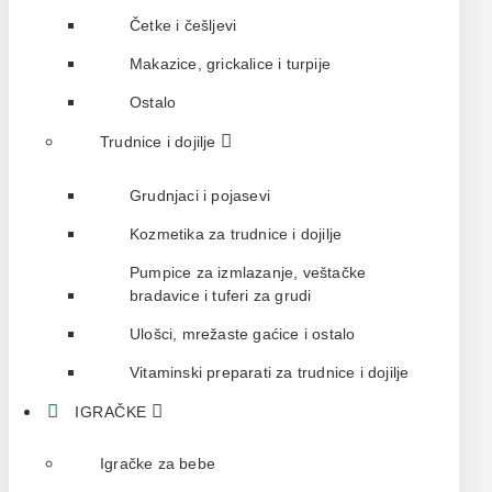
Četke i češljevi
Makazice, grickalice i turpije
Ostalo
Trudnice i dojilje
Grudnjaci i pojasevi
Kozmetika za trudnice i dojilje
Pumpice za izmlazanje, veštačke
bradavice i tuferi za grudi
Ulošci, mrežaste gaćice i ostalo
Vitaminski preparati za trudnice i dojilje
IGRAČKE
Igračke za bebe