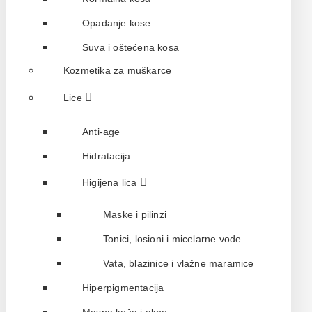
Opadanje kose
Suva i oštećena kosa
Kozmetika za muškarce
Lice
Anti-age
Hidratacija
Higijena lica
Maske i pilinzi
Tonici, losioni i micelarne vode
Vata, blazinice i vlažne maramice
Hiperpigmentacija