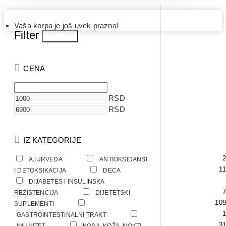
Vaša korpa je još uvek prazna!
Filter
Poništi
CENA
RSD
RSD
IZ KATEGORIJE
2
AJURVEDA
ANTIOKSIDANSI
14
1
I DETOKSIKACIJA
DECA
DIJABETES I INSULINSKA
7
REZISTENCIJA
DIJETETSKI
109
SUPLEMENTI
1
GASTROINTESTINALNI TRAKT
31