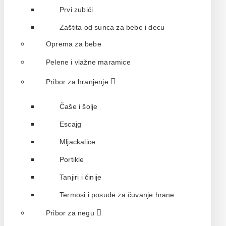
Prvi zubići
Zaštita od sunca za bebe i decu
Oprema za bebe
Pelene i vlažne maramice
Pribor za hranjenje
Čaše i šolje
Escajg
Mljackalice
Portikle
Tanjiri i činije
Termosi i posude za čuvanje hrane
Pribor za negu