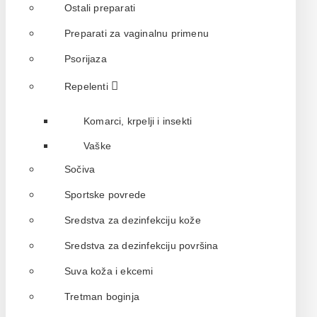
Ostali preparati
Preparati za vaginalnu primenu
Psorijaza
Repelenti
Komarci, krpelji i insekti
Vaške
Sočiva
Sportske povrede
Sredstva za dezinfekciju kože
Sredstva za dezinfekciju površina
Suva koža i ekcemi
Tretman boginja