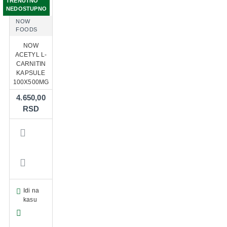
TRENUTNO
NEDOSTUPNO
NOW
FOODS
NOW
ACETYL L-
CARNITIN
KAPSULE
100X500MG
4.650,00
RSD
Idi na
kasu