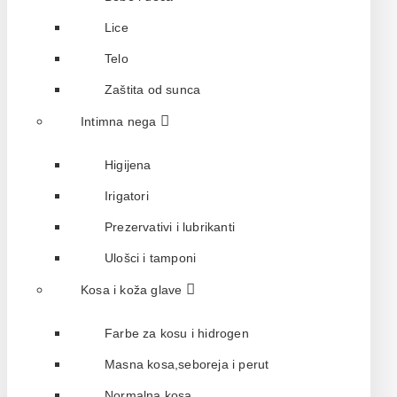
Lice
Telo
Zaštita od sunca
Intimna nega
Higijena
Irigatori
Prezervativi i lubrikanti
Ulošci i tamponi
Kosa i koža glave
Farbe za kosu i hidrogen
Masna kosa,seboreja i perut
Normalna kosa