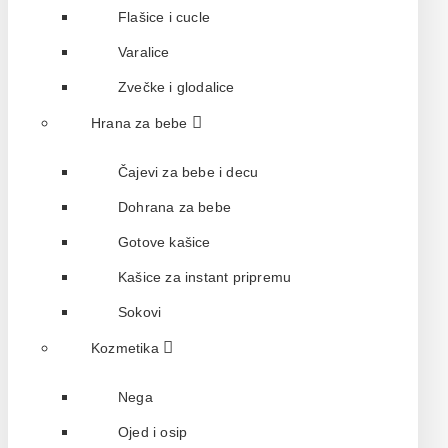
Flašice i cucle
Varalice
Zvečke i glodalice
Hrana za bebe
Čajevi za bebe i decu
Dohrana za bebe
Gotove kašice
Kašice za instant pripremu
Sokovi
Kozmetika
Nega
Ojed i osip