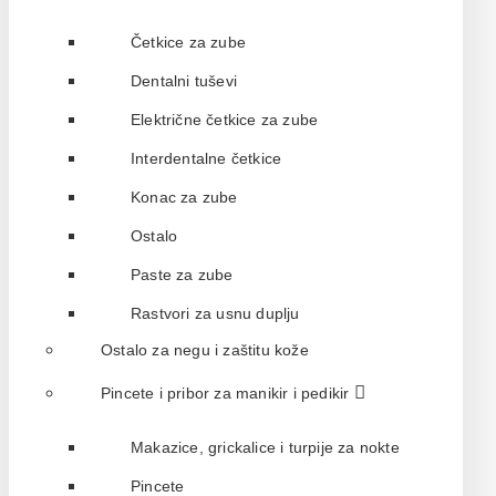
Četkice za zube
Dentalni tuševi
Električne četkice za zube
Interdentalne četkice
Konac za zube
Ostalo
Paste za zube
Rastvori za usnu duplju
Ostalo za negu i zaštitu kože
Pincete i pribor za manikir i pedikir
Makazice, grickalice i turpije za nokte
Pincete