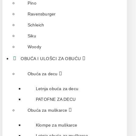
Pino
Ravensburger
Schleich
Siku
Woody
OBUĆA I ULOŠCI ZA OBUĆU
Obuća za decu
Letnja obuća za decu
PATOFNE ZA DECU
Obuća za muškarce
Klompe za muškarce
Letnja obuća za muškarce