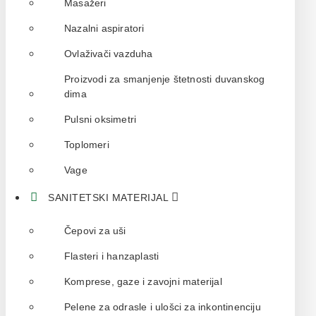
Masažeri
Nazalni aspiratori
Ovlaživači vazduha
Proizvodi za smanjenje štetnosti duvanskog
dima
Pulsni oksimetri
Toplomeri
Vage
SANITETSKI MATERIJAL
Čepovi za uši
Flasteri i hanzaplasti
Komprese, gaze i zavojni materijal
Pelene za odrasle i ulošci za inkontinenciju