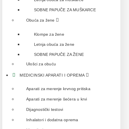
SOBNE PAPUČE ZA MUŠKARCE
Obuća za žene
Klompe za žene
Letnja obuća za žene
SOBNE PAPUČE ZA ŽENE
Ulošci za obuću
MEDICINSKI APARATI I OPREMA
Aparati za merenje krvnog pritiska
Aparati za merenje šećera u krvi
Dijagnostički testovi
Inhalatori i dodatna oprema