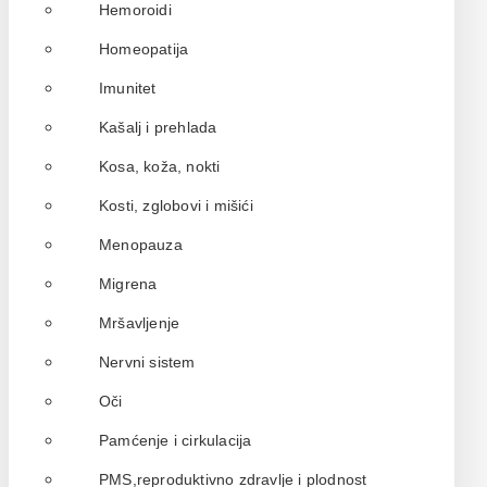
Hemoroidi
Homeopatija
Imunitet
Kašalj i prehlada
Kosa, koža, nokti
Kosti, zglobovi i mišići
Menopauza
Migrena
Mršavljenje
Nervni sistem
Oči
Pamćenje i cirkulacija
PMS,reproduktivno zdravlje i plodnost