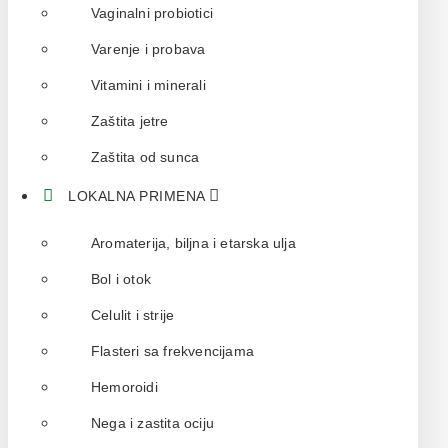
Vaginalni probiotici
Varenje i probava
Vitamini i minerali
Zaštita jetre
Zaštita od sunca
LOKALNA PRIMENA
Aromaterija, biljna i etarska ulja
Bol i otok
Celulit i strije
Flasteri sa frekvencijama
Hemoroidi
Nega i zastita ociju