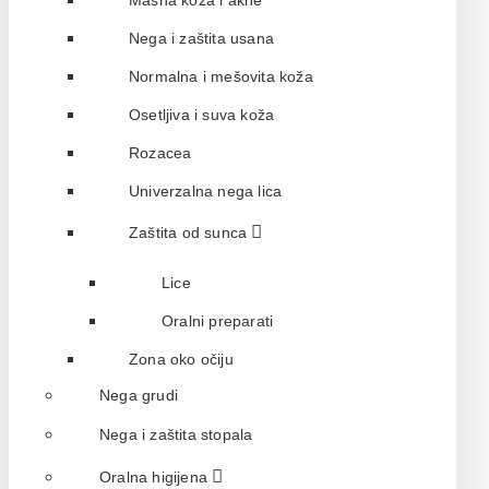
Masna koža i akne
Nega i zaštita usana
Normalna i mešovita koža
Osetljiva i suva koža
Rozacea
Univerzalna nega lica
Zaštita od sunca
Lice
Oralni preparati
Zona oko očiju
Nega grudi
Nega i zaštita stopala
Oralna higijena