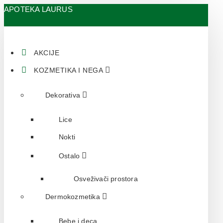
APOTEKA LAURUS
AKCIJE
KOZMETIKA I NEGA
Dekorativa
Lice
Nokti
Ostalo
Osveživači prostora
Dermokozmetika
Bebe i deca