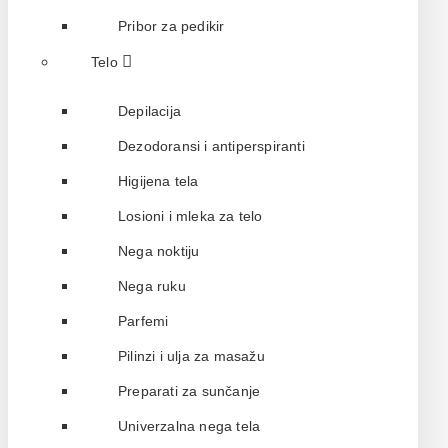
Pribor za pedikir
Telo
Depilacija
Dezodoransi i antiperspiranti
Higijena tela
Losioni i mleka za telo
Nega noktiju
Nega ruku
Parfemi
Pilinzi i ulja za masažu
Preparati za sunčanje
Univerzalna nega tela