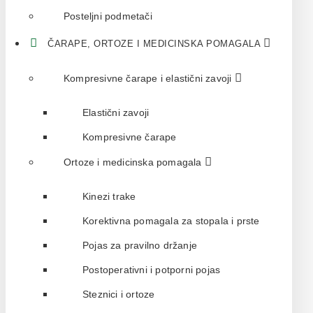
Posteljni podmetači
ČARAPE, ORTOZE I MEDICINSKA POMAGALA
Kompresivne čarape i elastični zavoji
Elastični zavoji
Kompresivne čarape
Ortoze i medicinska pomagala
Kinezi trake
Korektivna pomagala za stopala i prste
Pojas za pravilno držanje
Postoperativni i potporni pojas
Steznici i ortoze