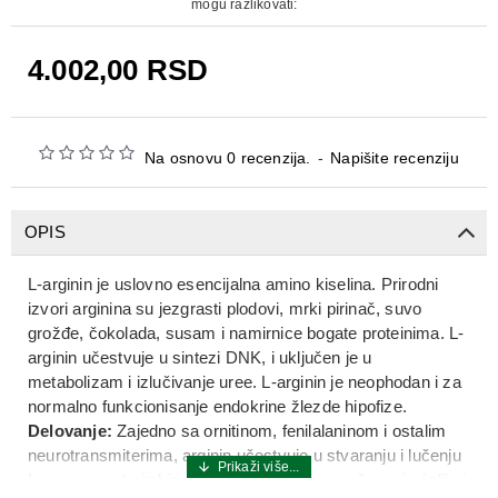
mogu razlikovati:
4.002,00 RSD
Na osnovu 0 recenzija.
-
Napišite recenziju
OPIS
L-arginin je uslovno esencijalna amino kiselina. Prirodni
izvori arginina su jezgrasti plodovi, mrki pirinač, suvo
grožđe, čokolada, susam i namirnice bogate proteinima. L-
arginin učestvuje u sintezi DNK, i uključen je u
metabolizam i izlučivanje uree. L-arginin je neophodan i za
normalno funkcionisanje endokrine žlezde hipofize.
Delovanje:
Zajedno sa ornitinom, fenilalaninom i ostalim
neurotransmiterima, arginin učestvuje u stvaranju i lučenju
hormona rasta iz hipofize, koji omogućava očuvanje ćelija i