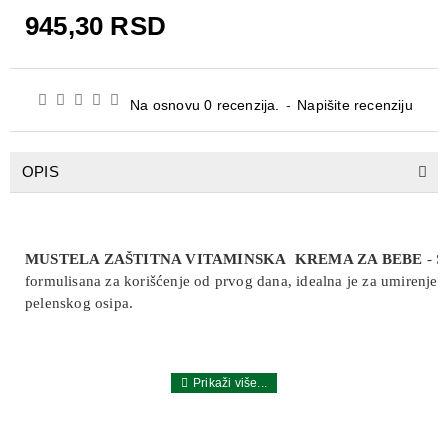
945,30 RSD
Na osnovu 0 recenzija.
-
Napišite recenziju
OPIS
MUSTELA ZAŠTITNA VITAMINSKA KREMA ZA BEBE
- S
formulisana za korišćenje od prvog dana, idealna je za umirenje 
pelenskog osipa.