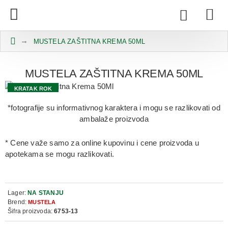
MUSTELA ZAŠTITNA KREMA 50ML
MUSTELA ZAŠTITNA KREMA 50ML
KRATAK ROK
-50% U KORPI
*fotografije su informativnog karaktera i mogu se razlikovati od
ambalaže proizvoda
* Cene važe samo za online kupovinu i cene proizvoda u
apotekama se mogu razlikovati.
Lager:
NA STANJU
Brend:
MUSTELA
Šifra proizvoda:
6753-13