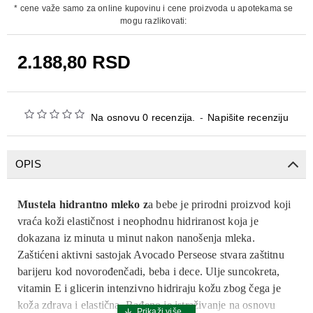
* cene važe samo za online kupovinu i cene proizvoda u apotekama se
mogu razlikovati:
2.188,80 RSD
Na osnovu 0 recenzija.
-
Napišite recenziju
OPIS
Mustela hidrantno mleko z
a bebe je prirodni proizvod koji
vraća koži elastičnost i neophodnu hidriranost koja je
dokazana iz minuta u minut nakon nanošenja mleka.
Zaštićeni aktivni sastojak Avocado Perseose stvara zaštitnu
barijeru kod novorođenčadi, beba i dece. Ulje suncokreta,
vitamin E i glicerin intenzivno hidriraju kožu zbog čega je
koža zdrava i elastična. Rađeno je istraživanje na osnovu