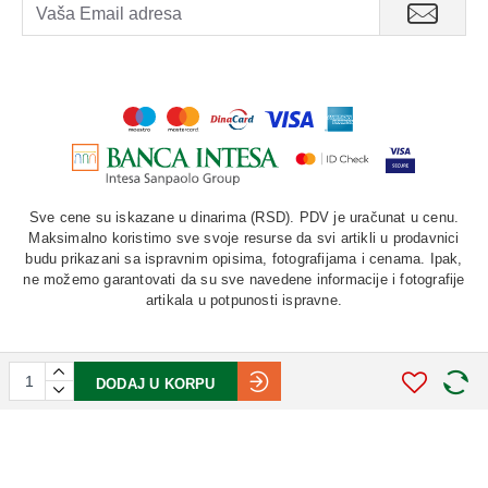
Sve cene su iskazane u dinarima (RSD). PDV je uračunat u cenu.
Maksimalno koristimo sve svoje resurse da svi artikli u prodavnici
budu prikazani sa ispravnim opisima, fotografijama i cenama. Ipak,
ne možemo garantovati da su sve navedene informacije i fotografije
artikala u potpunosti ispravne.
DODAJ U KORPU
©
2026. AU "LAURUS". Sva prava zadržana.
STIV
solutions
Softverska izrada: