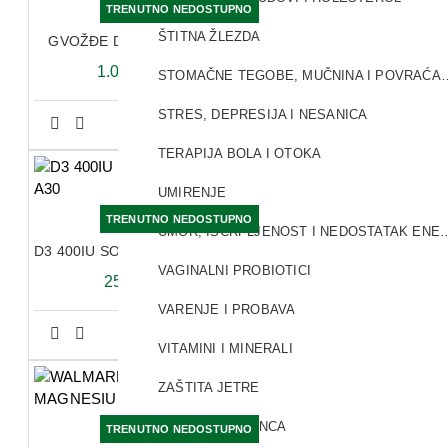
TRENUTNO NEDOSTUPNO
ŠTITNA ŽLEZDA
GVOŽĐE DIREKT KESICE A20
1.080,00 RSD
STOMAČNE TEGOBE, MUČ
STRES, DEPRESIJA I NESANICA
TERAPIJA BOLA I OTOKA
UMIRENJE
TRENUTNO NEDOSTUPNO
UMOR, ISCRPLJENOST I NED
D3 400IU SOFTGEL KAPSULE A30
VAGINALNI PROBIOTICI
259,20 RSD
VARENJE I PROBAVA
VITAMINI I MINERALI
ZAŠTITA JETRE
ZAŠTITA OD SUNCA
TRENUTNO NEDOSTUPNO