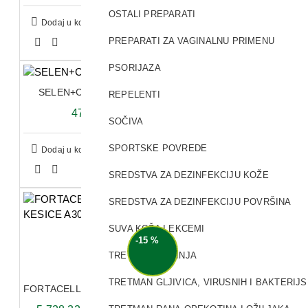
OSTALI PREPARATI
Dodaj u korpu
PREPARATI ZA VAGINALNU PRIMENU
PSORIJAZA
SELEN+CINK KAPSULE A20
REPELENTI
476,10 RSD
SOČIVA
SPORTSKE POVREDE
Dodaj u korpu
SREDSTVA ZA DEZINFEKCIJU KOŽE
SREDSTVA ZA DEZINFEKCIJU POVRŠINA
SUVA KOŽA I EKCEMI
-15 %
TRETMAN BOGINJA
TRETMAN GLJIVICA, VIRUSNIH I BAKTERIJ
FORTACELL IMMUNO KESICE A30