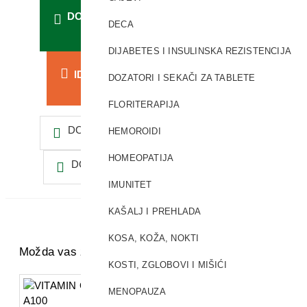
DODAJ U KORPU
DECA
DIJABETES I INSULINSKA REZISTENCIJA
IDI NA KASU
DOZATORI I SEKAČI ZA TABLETE
FLORITERAPIJA
DODAJ U LISTU ŽELJA
HEMOROIDI
HOMEOPATIJA
DODAJ ZA POREĐENJE
IMUNITET
KAŠALJ I PREHLADA
KOSA, KOŽA, NOKTI
Možda vas zanima i ovo...
KOSTI, ZGLOBOVI I MIŠIĆI
MENOPAUZA