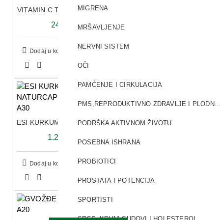
MIGRENA
VITAMIN C TABLETE 500MG A100
241,92 RSD
MRŠAVLJENJE
NERVNI SISTEM
Dodaj u korpu
OČI
PAMĆENJE I CIRKULACIJA
PMS,REPRODUKTIVNO ZDRAVLJE I PL
ESI KURKUMA MAX NATURCAPS LIQUID KAPSULE A30
PODRŠKA AKTIVNOM ŽIVOTU
1.242,00 RSD
POSEBNA ISHRANA
PROBIOTICI
Dodaj u korpu
PROSTATA I POTENCIJA
SPORTISTI
SRCE, KRVNI SUDOVI I HOLESTEROL