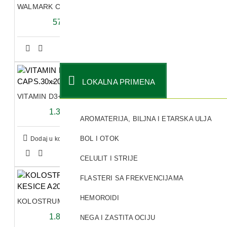
WALMARK CALCIUM-MAGNESIUM-ZINC tablete
576,00 RSD
LOKALNA PRIMENA
VITAMIN D3+K2 CAPS.30x2000I.U.
1.324,80 RSD
AROMATERIJA, BILJNA I ETARSKA ULJA
BOL I OTOK
Dodaj u korpu
CELULIT I STRIJE
FLASTERI SA FREKVENCIJAMA
HEMOROIDI
KOLOSTRUM + D3 DIREKT KESICE A20
1.843,20 RSD
NEGA I ZASTITA OCIJU