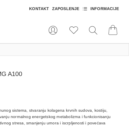
KONTAKT
ZAPOSLENJE
INFORMACIJE
MG A100
imunog sistema, stvaranju kolagena krvnih sudova, kostiju,
žavanju normalnog energetskog metabolizma i funkcionisanju
ativnog stresa, smanjenju umora i iscrpljenosti i povećava