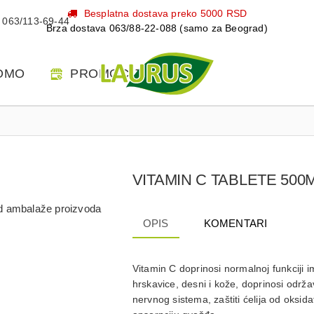
Besplatna dostava preko 5000 RSD
063/113-69-44
Brza dostava 063/88-22-088 (samo za Beograd)
OMO
PROMOCIJE
VITAMIN C TABLETE 500
 od ambalaže proizvoda
OPIS
KOMENTARI
Vitamin C doprinosi normalnoj funkciji 
hrskavice, desni i kože, doprinosi odr
nervnog sistema, zaštiti ćelija od oksid