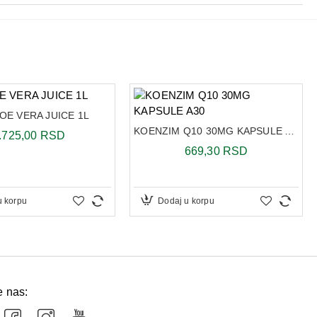
100 g
kcal)
1319 kJ (314.kcal)
98,2 g
LOE VERA JUICE 1L
KOENZIM Q10 30MG KAPSULE A30
.725,00 RSD
0,5 g
669,30 RSD
1,3 g
u korpu
Dodaj u korpu
 10 tableta Vitamina C, ukupno 100 tableta.
e nas: