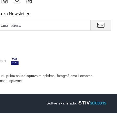
va za Newsletter:
udu prikazani sa ispravnim opisima, fotografijama i cenama.
nosti ispravne.
STIV
solutions
Softverska izrada: