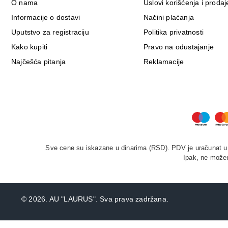
O nama
Uslovi korišćenja i prodaj
Informacije o dostavi
Načini plaćanja
Uputstvo za registraciju
Politika privatnosti
Kako kupiti
Pravo na odustajanje
Najčešća pitanja
Reklamacije
Sve cene su iskazane u dinarima (RSD). PDV je uračunat u c
Ipak, ne možem
©
2026. AU "LAURUS". Sva prava zadržana.