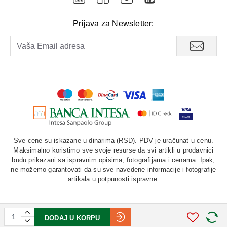
Prijava za Newsletter:
Sve cene su iskazane u dinarima (RSD). PDV je uračunat u cenu.
Maksimalno koristimo sve svoje resurse da svi artikli u prodavnici
budu prikazani sa ispravnim opisima, fotografijama i cenama. Ipak,
ne možemo garantovati da su sve navedene informacije i fotografije
artikala u potpunosti ispravne.
DODAJ U KORPU
©
2026. AU "LAURUS". Sva prava zadržana.