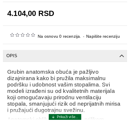
4.104,00 RSD
Na osnovu 0 recenzija.
-
Napišite recenziju
OPIS
Grubin anatomska obuća je pažljivo
dizajnirana kako bi pružila maksimalnu
podršku i udobnost vašim stopalima. Svi
modeli izrađeni su od kvalitetnih materijala
koji omogućavaju prirodnu ventilaciju
stopala, smanjujući rizik od neprijatnih mirisa
i pružajući dugotrajnu svežinu.
Anatomski oblikovano ležište, prilikom
nošenja, postavlja stopalo u prirodan položaj,