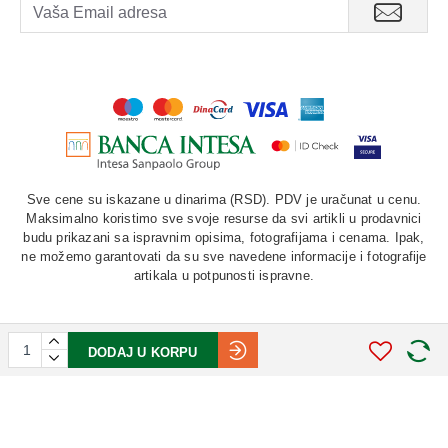
Sve cene su iskazane u dinarima (RSD). PDV je uračunat u cenu.
Maksimalno koristimo sve svoje resurse da svi artikli u prodavnici
budu prikazani sa ispravnim opisima, fotografijama i cenama. Ipak,
ne možemo garantovati da su sve navedene informacije i fotografije
artikala u potpunosti ispravne.
DODAJ U KORPU
©
2026. AU "LAURUS". Sva prava zadržana.
STIV
solutions
Softverska izrada: