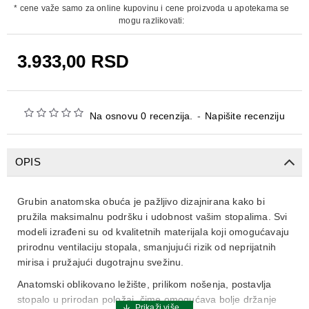
* cene važe samo za online kupovinu i cene proizvoda u apotekama se
mogu razlikovati:
3.933,00 RSD
Na osnovu 0 recenzija.
-
Napišite recenziju
OPIS
Grubin anatomska obuća je pažljivo dizajnirana kako bi
pružila maksimalnu podršku i udobnost vašim stopalima. Svi
modeli izrađeni su od kvalitetnih materijala koji omogućavaju
prirodnu ventilaciju stopala, smanjujući rizik od neprijatnih
mirisa i pružajući dugotrajnu svežinu.
Anatomski oblikovano ležište, prilikom nošenja, postavlja
stopalo u prirodan položaj, čime omogućava bolje držanje