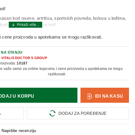
ol!
fikasan kod reume, artritisa, sportskih povreda, bolova u leđima,
judi. Trenutno ublažava bol!
ra će vratiti mladost Vašim zglobovima!
i cene proizvoda u apotekama se mogu razlikovati.
nego i jača hrskavicu i poboljšava cirkulaciju u samom zglobu.
e.
:
NA STANJU
:
VITALIS DOCTOR S GROUP
reme na dlan ruke, a zatim lagano utrljati na tretirani deo tela
proizvoda:
10187
 kožu.
ne važe samo za online kupovinu i cene proizvoda u apotekama se mogu
razlikovati:
ODAJ U KORPU
IDI NA KASU
A
DODAJ ZA POREĐENJE
Napišite recenziju