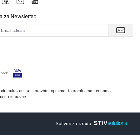
va za Newsletter:
udu prikazani sa ispravnim opisima, fotografijama i cenama.
nosti ispravne.
STIV
solutions
Softverska izrada: