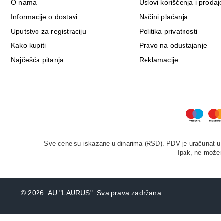
O nama
Uslovi korišćenja i prodaj
Informacije o dostavi
Načini plaćanja
Uputstvo za registraciju
Politika privatnosti
Kako kupiti
Pravo na odustajanje
Najčešća pitanja
Reklamacije
Sve cene su iskazane u dinarima (RSD). PDV je uračunat u c
Ipak, ne možem
©
2026. AU "LAURUS". Sva prava zadržana.