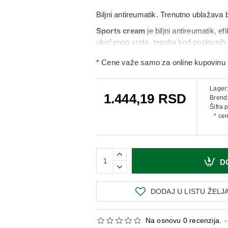
Biljni antireumatik. Trenutno ublažava b
Sports cream
je biljni antireumatik, e
ukočenog vrata, tegoba kod poslovnih l
Eukaliptus, nana, ruzmarin i aloe ve
* Cene važe samo za online kupovinu 
Sports cream
ne samo da ublažava bol 
Zaustavlja reumatske i sportske bolov
Lager
1.444,19 RSD
Brend
Način upotrebe:
Naneti malu količinu k
Šifra 
uz masiranje, dok se krema ne upije u
* ce
D
DODAJ U LISTU ŽELJ
Na osnovu 0 recenzija.
-