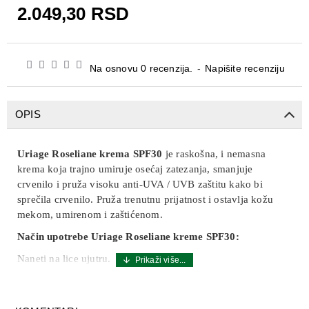
2.049,30 RSD
Na osnovu 0 recenzija.
-
Napišite recenziju
OPIS
Uriage Roseliane krema SPF30
je raskošna, i nemasna
krema koja trajno umiruje osećaj zatezanja, smanjuje
crvenilo i pruža visoku anti-UVA / UVB zaštitu kako bi
sprečila crvenilo. Pruža trenutnu prijatnost i ostavlja kožu
mekom, umirenom i zaštićenom.
Način upotrebe Uriage Roseliane kreme SPF30:
Naneti na lice ujutru.
Sastav:
Aqua (Water, Eau), Ethylhexyl Methoxycinnamate,
Diethylamino Hydroxybenzoyl Hexyl Benzoate, Ethylhexyl