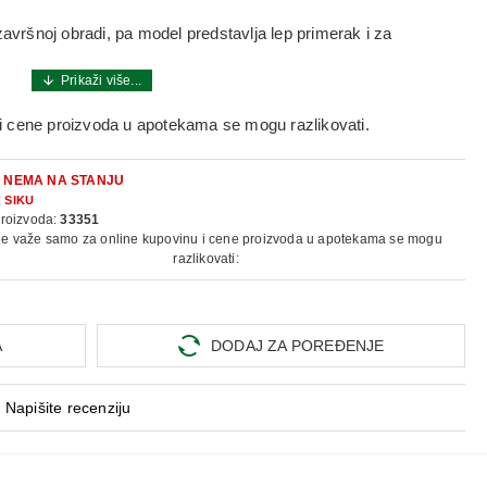
završnoj obradi, pa model predstavlja lep primerak i za
i cene proizvoda u apotekama se mogu razlikovati.
:
NEMA NA STANJU
:
SIKU
proizvoda:
33351
ne važe samo za online kupovinu i cene proizvoda u apotekama se mogu
razlikovati:
A
DODAJ ZA POREĐENJE
Napišite recenziju