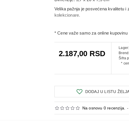
Velika pažnja je posvećena kvalitetu i 
kolekcionare.
* Cene važe samo za online kupovinu 
Lager
2.187,00 RSD
Brend
Šifra 
* ce
DODAJ U LISTU ŽELJ
Na osnovu 0 recenzija.
-