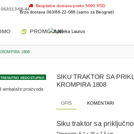
Besplatna dostava preko 5000 RSD
063/113-69-44
Brza dostava 063/88-22-088 (samo za Beograd)
OMO
PROMOCIJE
KROMPIRA 1808
SIKU TRAKTOR SA PRI
TRENUTNO NEDOSTUPNO
KROMPIRA 1808
 od ambalaže proizvoda
OPIS
KOMENTARI
Siku traktor sa priključ
Dimenzije: 5,7 x 26 x 7,5 cm