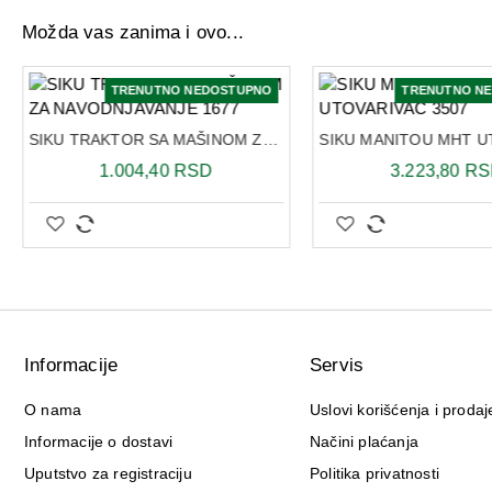
Možda vas zanima i ovo...
TRENUTNO NEDOSTUPNO
TRENUTNO N
SIKU TRAKTOR SA MAŠINOM ZA NAVODNJAVANJE 1677
1.004,40 RSD
3.223,80 R
Informacije
Servis
O nama
Uslovi korišćenja i prodaj
Informacije o dostavi
Načini plaćanja
Uputstvo za registraciju
Politika privatnosti