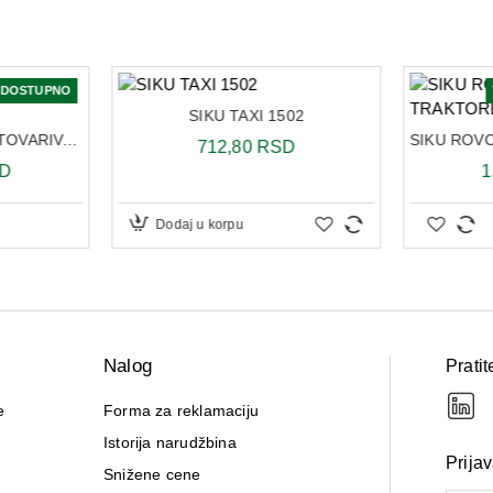
EDOSTUPNO
SIKU TAXI 1502
SIKU MANITOU MHT UTOVARIVAČ 3507
712,80 RSD
SD
1
Dodaj u korpu
Nalog
Pratit
e
Forma za reklamaciju
Istorija narudžbina
Prija
Snižene cene