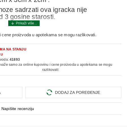
moze sadrzati ova igracka nije
 3 gosine starosti.
bH
i cene proizvoda u apotekama se mogu razlikovati.
MA NA STANJU
KU
zvoda:
41893
 važe samo za online kupovinu i cene proizvoda u apotekama se mogu
razlikovati:
A
DODAJ ZA POREĐENJE
Napišite recenziju