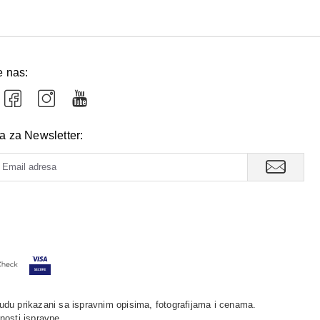
e nas:
va za Newsletter:
udu prikazani sa ispravnim opisima, fotografijama i cenama.
nosti ispravne.