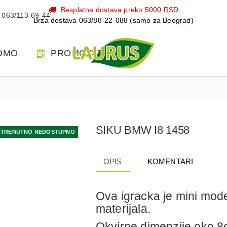
Besplatna dostava preko 5000 RSD
063/113-69-44
Brza dostava 063/88-22-088 (samo za Beograd)
OMO
PROMOCIJE
SIKU BMW I8 1458
TRENUTNO NEDOSTUPNO
OPIS
KOMENTARI
Ova igracka je mini model
materijala.
Okvirne dimenzije oko 8