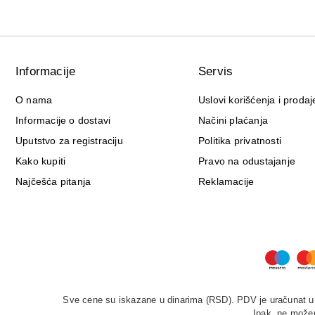
Informacije
Servis
O nama
Uslovi korišćenja i prodaj
Informacije o dostavi
Načini plaćanja
Uputstvo za registraciju
Politika privatnosti
Kako kupiti
Pravo na odustajanje
Najčešća pitanja
Reklamacije
Sve cene su iskazane u dinarima (RSD). PDV je uračunat u c
Ipak, ne možem