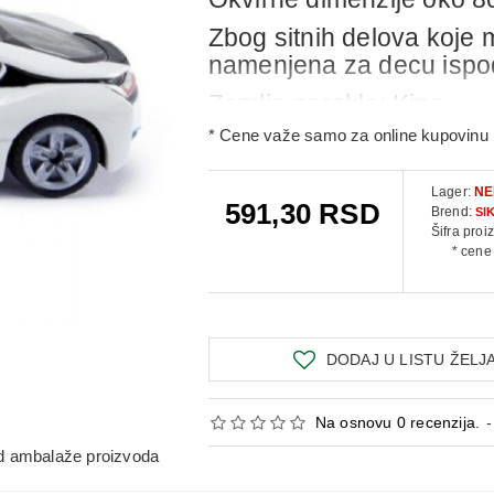
Zbog sitnih delova koje 
namenjena za decu ispod
Zemlja p
orekl
a
: Kina
Proizvodjac: Sieper Gm
* Cene važe samo za online kupovinu 
Lager:
NE
591,30 RSD
Brend:
SI
Šifra proi
* cene
DODAJ U LISTU ŽELJ
Na osnovu 0 recenzija.
-
 od ambalaže proizvoda