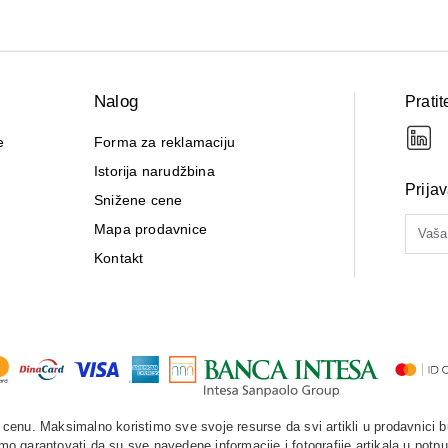
Nalog
Pratit
e
Forma za reklamaciju
Istorija narudžbina
Prija
Snižene cene
Mapa prodavnice
Kontakt
enu. Maksimalno koristimo sve svoje resurse da svi artikli u prodavnici b
o garantovati da su sve navedene informacije i fotografije artikala u potpu