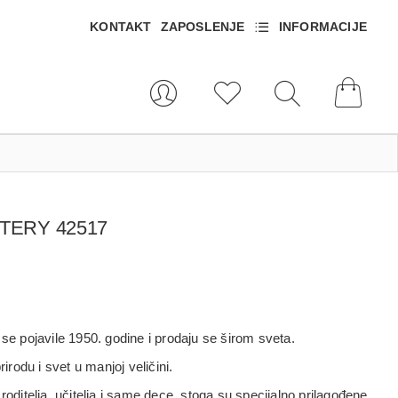
KONTAKT
ZAPOSLENJE
INFORMACIJE
TERY 42517
 se pojavile 1950. godine i prodaju se širom sveta.
rirodu i svet u manjoj veličini.
roditelja, učitelja i same dece, stoga su specijalno prilagođene