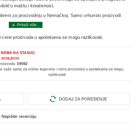
dstiču maštu i kreativnost.
odobreni za proizvodnju u Nemačkoj. Samo vrhunski proizvodi
i cene proizvoda u apotekama se mogu razlikovati.
:
NEMA NA STANJU
:
SCHLEICH
proizvoda:
39592
ne važe samo za online kupovinu i cene proizvoda u apotekama se mogu
razlikovati:
A
DODAJ ZA POREĐENJE
Napišite recenziju