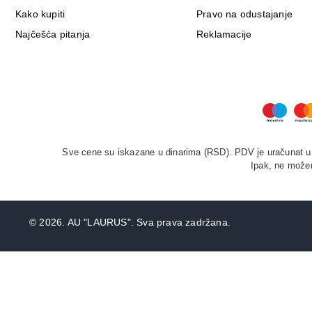
Kako kupiti
Pravo na odustajanje
Najčešća pitanja
Reklamacije
Sve cene su iskazane u dinarima (RSD). PDV je uračunat u c
Ipak, ne možem
©
2026. AU "LAURUS". Sva prava zadržana.