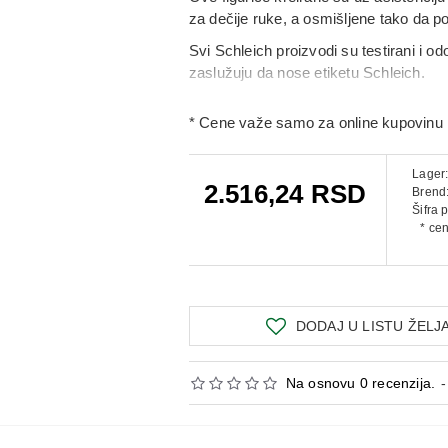
za dečije ruke, a osmišljene tako da po
Svi Schleich proizvodi su testirani i 
zaslužuju da nose etiketu Schleich.
* Cene važe samo za online kupovinu 
Lager
2.516,24 RSD
Brend
Šifra 
* ce
DODAJ U LISTU ŽELJ
Na osnovu 0 recenzija.
-