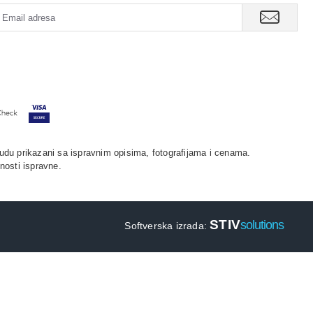
udu prikazani sa ispravnim opisima, fotografijama i cenama.
nosti ispravne.
STIV
solutions
Softverska izrada: