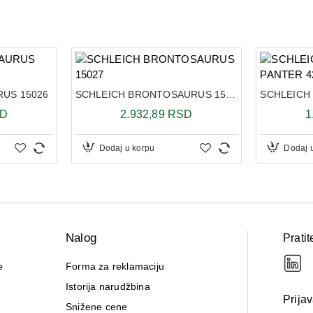
US 15026
SCHLEICH BRONTOSAURUS 15027
SD
2.932,89 RSD
1
Dodaj u korpu
Dodaj 
Nalog
Pratit
e
Forma za reklamaciju
Istorija narudžbina
Prija
Snižene cene