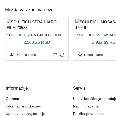
Možda vas zanima i ovo...
SCHLEICH SERA I JARO - FILM 70583
SCHLEICH MOSASAUR
2.563,26 RSD
2.932,89 R
Dodaj u korpu
Dodaj u korpu
Informacije
Servis
O nama
Uslovi korišćenja i prodaj
Informacije o dostavi
Načini plaćanja
Uputstvo za registraciju
Politika privatnosti