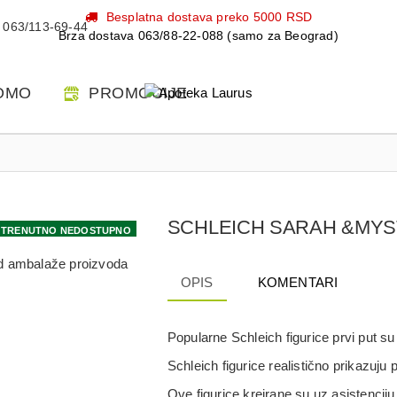
Besplatna dostava preko 5000 RSD
063/113-69-44
Brza dostava 063/88-22-088 (samo za Beograd)
OMO
PROMOCIJE
SCHLEICH SARAH &MYS
TRENUTNO NEDOSTUPNO
 od ambalaže proizvoda
OPIS
KOMENTARI
Popularne Schleich figurice prvi put su
Schleich figurice realistično prikazuju p
Ove figurice kreirane su uz asistenciju 