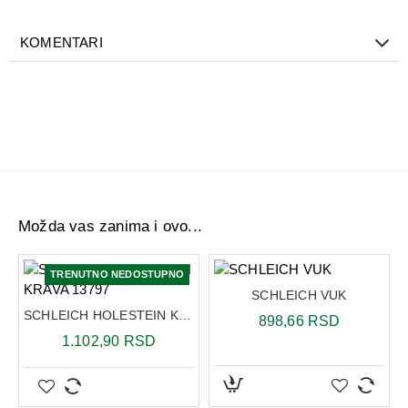
Svi Schleich proizvodi su testirani i odobreni za proizvodnju
u Nemačkoj. Samo vrhunski proizvodi zaslužuju da nose
etiketu Schleich.
KOMENTARI
Dimenzija: 5 x 2 x 4,5 cm
Možda vas zanima i ovo...
TRENUTNO NEDOSTUPNO
SCHLEICH VUK
SCHLEICH HOLESTEIN KRAVA 13797
898,66 RSD
1.102,90 RSD