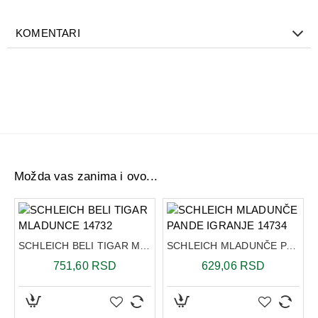
Dimenzija: 7,8 x 4,6 x 2,8 cm
KOMENTARI
Možda vas zanima i ovo...
A
SCHLEICH BELI TIGAR MLADUNCE 14732
SCHLEICH MLADUNČE PANDE IGRANJE 14734
751,60 RSD
629,06 RSD