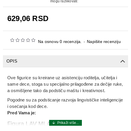
mogu razlikovati:
629,06 RSD
Na osnovu 0 recenzija.
-
Napišite recenziju
OPIS
Ove figurice su kreirane uz asistenciju roditelja, učitelja i
same dece, stoga su specijalno prilagođene za dečije ruke,
a osmišljene tako da podstiču maštu i kreativnost.
Pogodne su za podsticanje razvoja lingvističke inteligencije
i osećanja kod dece.
Pred Vama je:
Figura LAV MLADUNČE