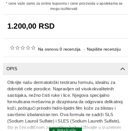
* cene važe samo za online kupovinu i cene proizvoda u apotekama se
mogu razlikovati:
1.200,00 RSD
Na osnovu 0 recenzija.
-
Napišite recenziju
OPIS
Otkrijte našu dermatološki testiranu formulu, idealnu za
dobrobit cele porodice. Napravljen od visokokvalitetnih
sastojaka, nežno čisti ruke i lice. Njegova specijalno
formulisana mešavina je dizajnirana da odgovara delikatnoj
koži, poštujući prirodni hidro-lipidni film kože za blistav i
savršeno izbalansiran ten. Ova formula ne sadrži SLS
(Sodium Lauroil Sulfate) i SLES (Sodium Laureth Sulfate),
što je čini odličnom za osetljivu kožu. Uživajte u izuzetnim