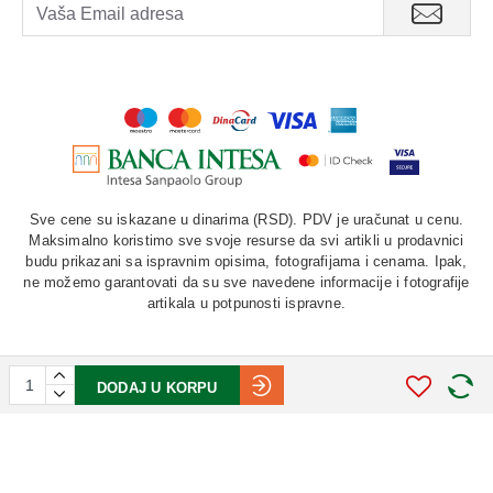
Sve cene su iskazane u dinarima (RSD). PDV je uračunat u cenu.
Maksimalno koristimo sve svoje resurse da svi artikli u prodavnici
budu prikazani sa ispravnim opisima, fotografijama i cenama. Ipak,
ne možemo garantovati da su sve navedene informacije i fotografije
artikala u potpunosti ispravne.
DODAJ U KORPU
©
2026. AU "LAURUS". Sva prava zadržana.
STIV
solutions
Softverska izrada: