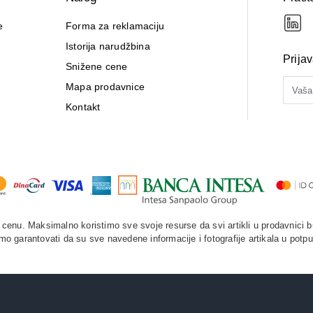
Hipoalergeno. Klinički i dermatološki tes
e
Forma za reklamaciju
Istorija narudžbina
Prija
Snižene cene
Mapa prodavnice
Kontakt
enu. Maksimalno koristimo sve svoje resurse da svi artikli u prodavnici b
o garantovati da su sve navedene informacije i fotografije artikala u potpu