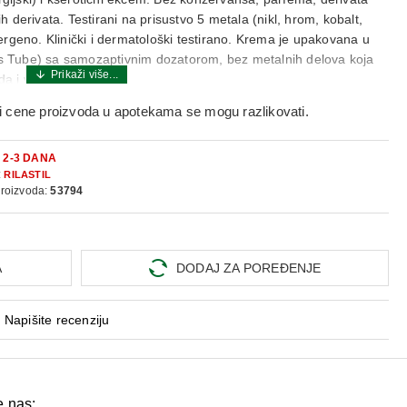
ih derivata. Testirani na prisustvo 5 metala (nikl, hrom, kobalt,
rgeno. Klinički i dermatološki testirano. Krema je upakovana u
ss Tube) sa samozaptivnim dozatorom, bez metalnih delova koja
da i visoku preciznost.
i cene proizvoda u apotekama se mogu razlikovati.
jutru i uveče ili po potrebi. Nakon upotrebe očistiti temeljno
m.
:
2-3 DANA
:
RILASTIL
proizvoda:
53794
 glycerin • cetearyl alcohol • cyclopentasiloxane • squalane •
ukenetia volubilis seed oil • cetearyl glucoside • arginine.
A
DODAJ ZA POREĐENJE
ljivu i reaktivnu kožu, smanjuje svrab, peckanje i iritaciju.
Napišite recenziju
ce, vazelina i bez lanolina i njegovih derivata.
om, kobalt, paladium i živu).
e nas: