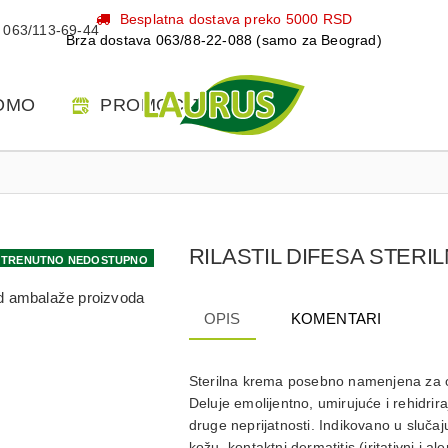
Besplatna dostava preko 5000 RSD
063/113-69-44
Brza dostava 063/88-22-088 (samo za Beograd)
OMO
PROMOCIJE
RILASTIL DIFESA STERI
TRENUTNO NEDOSTUPNO
 od ambalaže proizvoda
OPIS
KOMENTARI
Sterilna krema posebno namenjena za os
Deluje emolijentno, umirujuće i rehidrir
druge neprijatnosti. Indikovano u slučaj
kožu, kontaktni dermatitis (iritativni i 