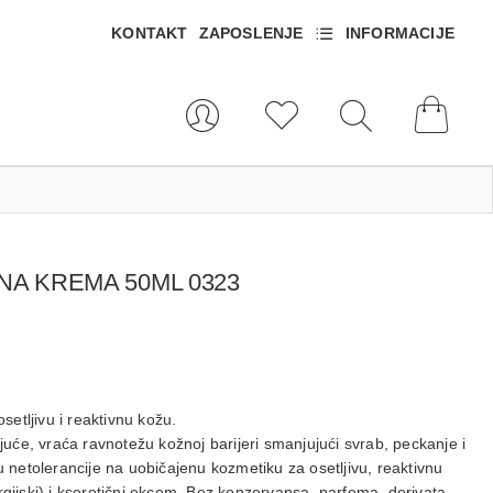
KONTAKT
ZAPOSLENJE
INFORMACIJE
LNA KREMA 50ML 0323
etljivu i reaktivnu kožu.
ajuće, vraća ravnotežu kožnoj barijeri smanjujući svrab, peckanje i
u netolerancije na uobičajenu kozmetiku za osetljivu, reaktivnu
alergijski) i kserotični ekcem. Bez konzervansa, parfema, derivata