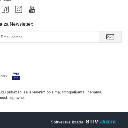
tirano
.
va za Newsletter:
udu prikazani sa ispravnim opisima, fotografijama i cenama.
nosti ispravne.
STIV
solutions
Softverska izrada: