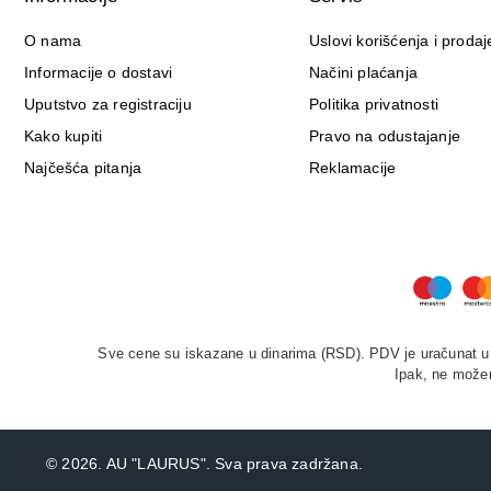
O nama
Uslovi korišćenja i prodaj
Informacije o dostavi
Načini plaćanja
Uputstvo za registraciju
Politika privatnosti
Kako kupiti
Pravo na odustajanje
Najčešća pitanja
Reklamacije
Sve cene su iskazane u dinarima (RSD). PDV je uračunat u c
Ipak, ne možem
©
2026. AU "LAURUS". Sva prava zadržana.