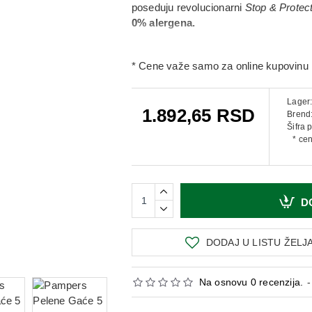
poseduju revolucionarni
Stop & Prote
0% alergena.
* Cene važe samo za online kupovinu 
Lager
1.892,65 RSD
Brend
Šifra 
* ce
D
DODAJ U LISTU ŽELJ
Na osnovu 0 recenzija.
-