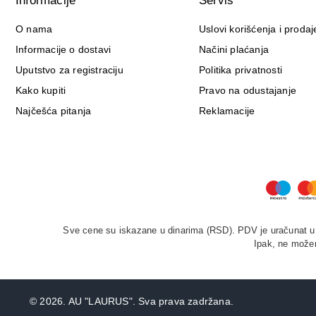
Informacije
Servis
O nama
Uslovi korišćenja i prodaj
Informacije o dostavi
Načini plaćanja
Uputstvo za registraciju
Politika privatnosti
Kako kupiti
Pravo na odustajanje
Najčešća pitanja
Reklamacije
Sve cene su iskazane u dinarima (RSD). PDV je uračunat u c
Ipak, ne možem
©
2026. AU "LAURUS". Sva prava zadržana.