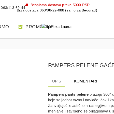
Besplatna dostava preko 5000 RSD
063/113-69-44
Brza dostava 063/88-22-088 (samo za Beograd)
OMO
PROMOCIJE
PAMPERS PELENE GAĆE 
OPIS
KOMENTARI
Pampers pants pelene
pružaju 360° ud
koje se jednostavno i navlače, čak i k
Zahvaljujući elastičnom rastegljivom p
menjanje i savršeno se prilagođavaju