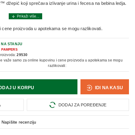
ct™
džepić koji sprečava izlivanje urina i fecesa na bebina ledja.
i cene proizvoda u apotekama se mogu razlikovati.
:
NA STANJU
:
PAMPERS
proizvoda:
29530
ne važe samo za online kupovinu i cene proizvoda u apotekama se mogu
razlikovati:
ODAJ U KORPU
IDI NA KASU
A
DODAJ ZA POREĐENJE
Napišite recenziju