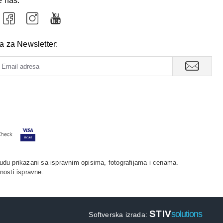
e nas:
va za Newsletter:
udu prikazani sa ispravnim opisima, fotografijama i cenama.
nosti ispravne.
STIV
solutions
Softverska izrada: