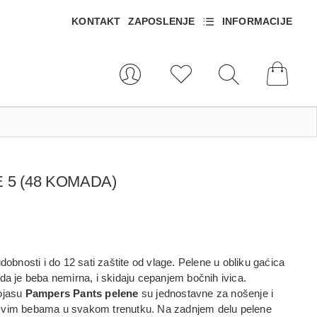
KONTAKT
ZAPOSLENJE
INFORMACIJE
5 (48 KOMADA)
obnosti i do 12 sati zaštite od vlage. Pelene u obliku gaćica
ada je beba nemirna, i skidaju cepanjem bočnih ivica.
ojasu
Pampers Pants pelene
su jednostavne za nošenje i
 svim bebama u svakom trenutku. Na zadnjem delu pelene