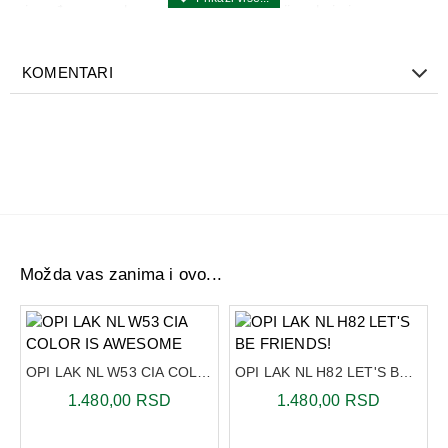
je rađena posebnom ProWide tehnologijom koja izvrsno
nanosi lak na nokat i daje poseban sjaj.
KOMENTARI
Možda vas zanima i ovo...
OPI LAK NL W53 CIA COLOR IS AWESOME
OPI LAK NL H82 LET'S BE FRIENDS!
1.480,00 RSD
1.480,00 RSD