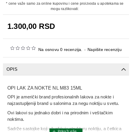
* cene važe samo za online kupovinu i cene proizvoda u apotekama se
mogu razlikovati:
1.300,00 RSD
Na osnovu 0 recenzija.
-
Napišite recenziju
OPIS
OPI LAK ZA NOKTE NL M83 15ML
OPI je američki brand profesionalnih lakova za nokte i
najzastupljeniji brand u salonima za negu noktiju u svetu.
Ovi lakovi su jednako dobri i na prirodnim i veštačkim
noktima.
Sadrže sastojke koji učvršćuju strukturu noktiju, a četkica