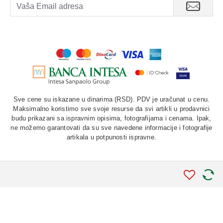
Sve cene su iskazane u dinarima (RSD). PDV je uračunat u cenu.
Maksimalno koristimo sve svoje resurse da svi artikli u prodavnici
budu prikazani sa ispravnim opisima, fotografijama i cenama. Ipak,
ne možemo garantovati da su sve navedene informacije i fotografije
artikala u potpunosti ispravne.
©
2026. AU "LAURUS". Sva prava zadržana.
STIV
solutions
Softverska izrada: