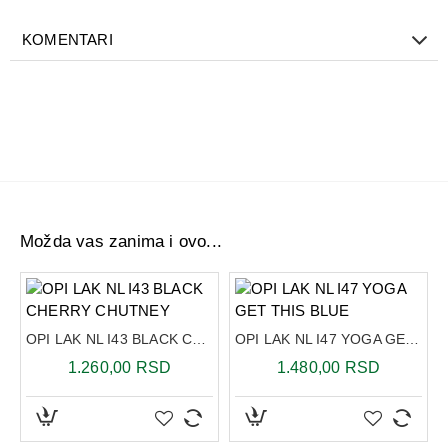
KOMENTARI
Možda vas zanima i ovo...
E BEET
OPI LAK NL I43 BLACK CHERRY CHUTNEY
OPI LAK NL I47 YOGA GET THIS BLUE
1.260,00 RSD
1.480,00 RSD