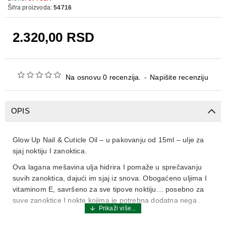
Šifra proizvoda:
54716
2.320,00 RSD
Na osnovu 0 recenzija.
-
Napišite recenziju
OPIS
Glow Up Nail & Cuticle Oil
– u pakovanju od
1
5
ml
– ulje za
sjaj noktiju I zanoktica
.
Ova lagana mešavina ulja hidrira I pomaže u sprečavanju
suvih zanoktica, dajući im sjaj iz snova. Obogaćeno uljima I
vitaminom E, savršeno za sve tipove noktiju… posebno za
suve zanoktice I nokte kojima je potrebna dodatna nega .