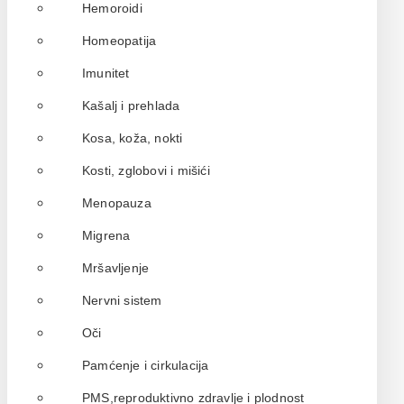
Hemoroidi
Homeopatija
Imunitet
Kašalj i prehlada
Kosa, koža, nokti
Kosti, zglobovi i mišići
Menopauza
Migrena
Mršavljenje
Nervni sistem
Oči
Pamćenje i cirkulacija
PMS,reproduktivno zdravlje i plodnost