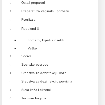
Ostali preparati
Preparati za vaginalnu primenu
Psorijaza
Repelenti
Komarci, krpelji i insekti
Vaške
Sočiva
Sportske povrede
Sredstva za dezinfekciju kože
Sredstva za dezinfekciju površina
Suva koža i ekcemi
Tretman boginja