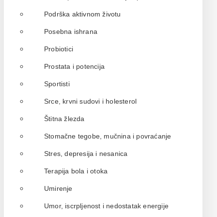
Podrška aktivnom životu
Posebna ishrana
Probiotici
Prostata i potencija
Sportisti
Srce, krvni sudovi i holesterol
Štitna žlezda
Stomačne tegobe, mučnina i povraćanje
Stres, depresija i nesanica
Terapija bola i otoka
Umirenje
Umor, iscrpljenost i nedostatak energije