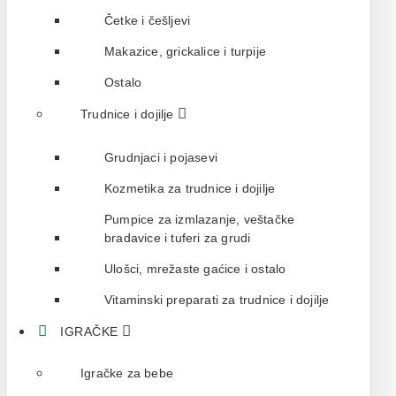
Četke i češljevi
Makazice, grickalice i turpije
Ostalo
Trudnice i dojilje
Grudnjaci i pojasevi
Kozmetika za trudnice i dojilje
Pumpice za izmlazanje, veštačke
bradavice i tuferi za grudi
Ulošci, mrežaste gaćice i ostalo
Vitaminski preparati za trudnice i dojilje
IGRAČKE
Igračke za bebe