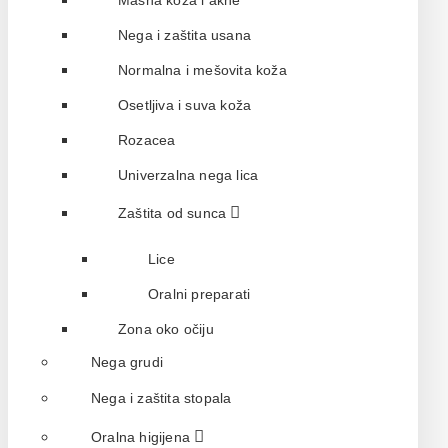
Masna koža i akne
Nega i zaštita usana
Normalna i mešovita koža
Osetljiva i suva koža
Rozacea
Univerzalna nega lica
Zaštita od sunca
Lice
Oralni preparati
Zona oko očiju
Nega grudi
Nega i zaštita stopala
Oralna higijena