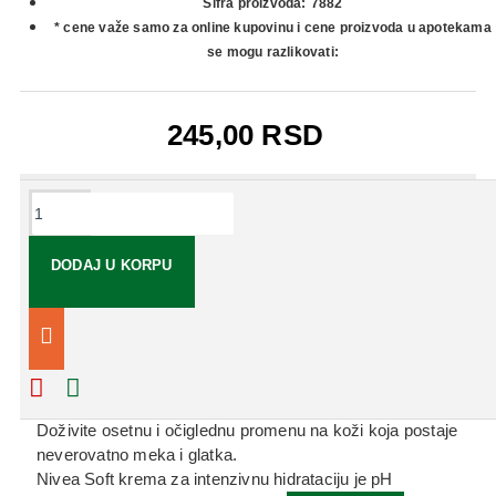
Šifra proizvoda:
7882
* cene važe samo za online kupovinu i cene proizvoda u apotekama
se mogu razlikovati:
245,00 RSD
OPIS
DODAJ U KORPU
NIVEA KREMA SOFT
Delovanje:
Iskoristite hidratantnu negu ulja jojobe i vitamina E.
Osetite brzinu upijanja kreme.
Doživite osetnu i očiglednu promenu na koži koja postaje
neverovatno meka i glatka.
Nivea Soft krema za intenzivnu hidrataciju je pH