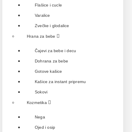
Flašice i cucle
Varalice
Zvečke i glodalice
Hrana za bebe
Čajevi za bebe i decu
Dohrana za bebe
Gotove kašice
Kašice za instant pripremu
Sokovi
Kozmetika
Nega
Ojed i osip