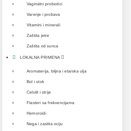
Vaginalni probiotici
Varenje i probava
Vitamini i minerali
Zaštita jetre
Zaštita od sunca
LOKALNA PRIMENA
Aromaterija, biljna i etarska ulja
Bol i otok
Celulit i strije
Flasteri sa frekvencijama
Hemoroidi
Nega i zastita ociju