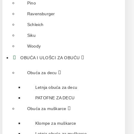
Pino
Ravensburger
Schleich
Siku
Woody
OBUĆA I ULOŠCI ZA OBUĆU
Obuća za decu
Letnja obuća za decu
PATOFNE ZA DECU
Obuća za muškarce
Klompe za muškarce
Letnja obuća za muškarce