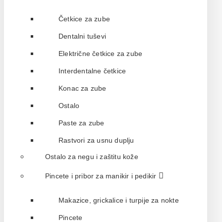
Četkice za zube
Dentalni tuševi
Električne četkice za zube
Interdentalne četkice
Konac za zube
Ostalo
Paste za zube
Rastvori za usnu duplju
Ostalo za negu i zaštitu kože
Pincete i pribor za manikir i pedikir
Makazice, grickalice i turpije za nokte
Pincete