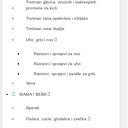
Tretman gljivica, virusnih i bakterijskih
promena na koži
Tretman rana,opekotina i ožiljaka
Tretman usne duplje
Uho, grlo i nos
Rastvori i sprejevi za nos
Rastvori i sprejevi za uho
Rastvori, sprejevi i pastile za grlo
Vene
MAMA I BEBA
Aparati
Flašice, cucle, glodalice i zvečke