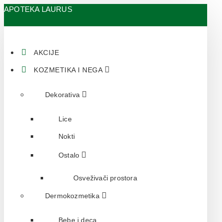
APOTEKA LAURUS
AKCIJE
KOZMETIKA I NEGA
Dekorativa
Lice
Nokti
Ostalo
Osveživači prostora
Dermokozmetika
Bebe i deca