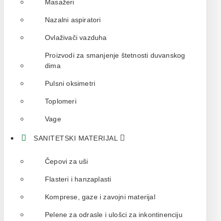
Masažeri
Nazalni aspiratori
Ovlaživači vazduha
Proizvodi za smanjenje štetnosti duvanskog
dima
Pulsni oksimetri
Toplomeri
Vage
SANITETSKI MATERIJAL
Čepovi za uši
Flasteri i hanzaplasti
Komprese, gaze i zavojni materijal
Pelene za odrasle i ulošci za inkontinenciju