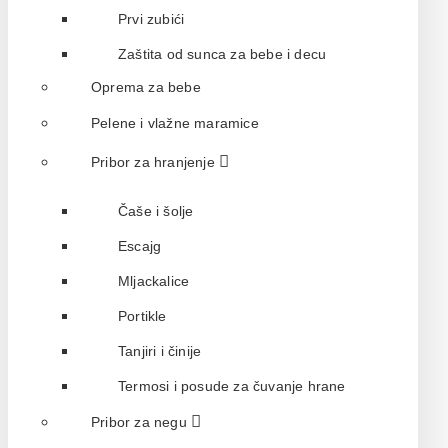
Prvi zubići
Zaštita od sunca za bebe i decu
Oprema za bebe
Pelene i vlažne maramice
Pribor za hranjenje
Čaše i šolje
Escajg
Mljackalice
Portikle
Tanjiri i činije
Termosi i posude za čuvanje hrane
Pribor za negu