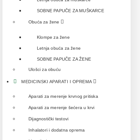
SOBNE PAPUČE ZA MUŠKARCE
Obuća za žene
Klompe za žene
Letnja obuća za žene
SOBNE PAPUČE ZA ŽENE
Ulošci za obuću
MEDICINSKI APARATI I OPREMA
Aparati za merenje krvnog pritiska
Aparati za merenje šećera u krvi
Dijagnostički testovi
Inhalatori i dodatna oprema