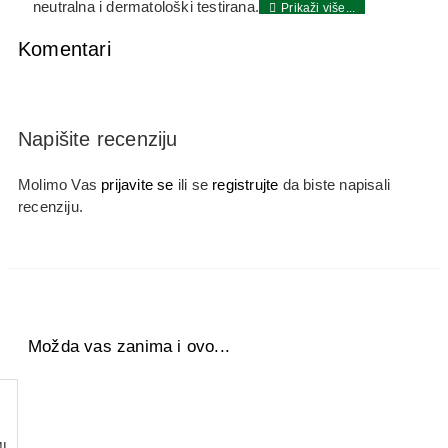
neutralna i dermatološki testirana.
Komentari
Napišite recenziju
Molimo Vas
prijavite se
ili se
registrujte
da biste napisali
recenziju.
Možda vas zanima i ovo...
ML