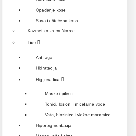
Opadanje kose
Suva i oštećena kosa
Kozmetika za muškarce
Lice
Anti-age
Hidratacija
Higijena lica
Maske i pilinzi
Tonici, losioni i micelarne vode
Vata, blazinice i vlažne maramice
Hiperpigmentacija