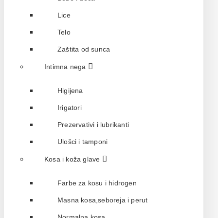
Lice
Telo
Zaštita od sunca
Intimna nega
Higijena
Irigatori
Prezervativi i lubrikanti
Ulošci i tamponi
Kosa i koža glave
Farbe za kosu i hidrogen
Masna kosa,seboreja i perut
Normalna kosa