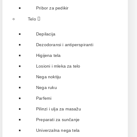
Pribor za pedikir
Telo
Depilacija
Dezodoransi i antiperspiranti
Higijena tela
Losioni i mleka za telo
Nega noktiju
Nega ruku
Parfemi
Pilinzi i ulja za masažu
Preparati za sunčanje
Univerzalna nega tela