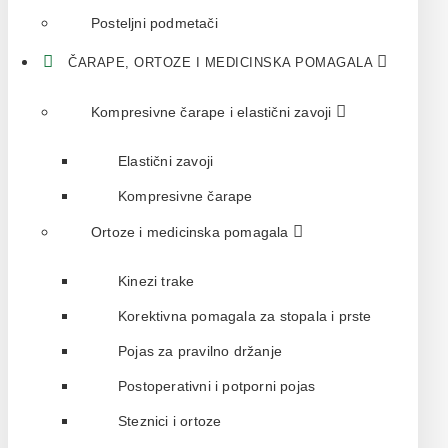
Posteljni podmetači
ČARAPE, ORTOZE I MEDICINSKA POMAGALA
Kompresivne čarape i elastični zavoji
Elastični zavoji
Kompresivne čarape
Ortoze i medicinska pomagala
Kinezi trake
Korektivna pomagala za stopala i prste
Pojas za pravilno držanje
Postoperativni i potporni pojas
Steznici i ortoze