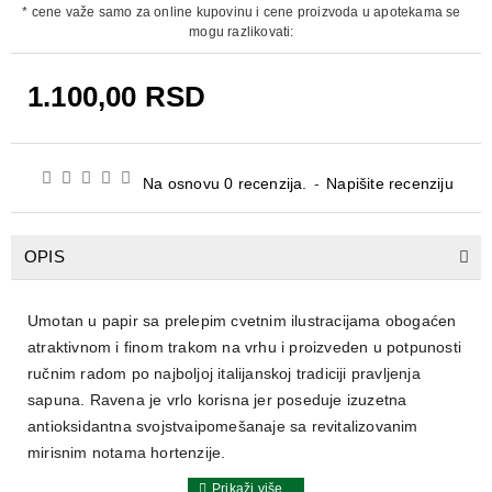
* cene važe samo za online kupovinu i cene proizvoda u apotekama se
mogu razlikovati:
1.100,00 RSD
Na osnovu 0 recenzija.
-
Napišite recenziju
OPIS
Umotan u papir sa prelepim cvetnim ilustracijama obogaćen
atraktivnom i finom trakom na vrhu i proizveden u potpunosti
ručnim radom po najboljoj italijanskoj tradiciji pravljenja
sapuna. Ravena je vrlo korisna jer poseduje izuzetna
antioksidantna svojstvaipomešanaje sa revitalizovanim
mirisnim notama hortenzije.