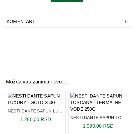
Nesti Dante sapuni rađeni su po tradicionalnoj recepturi
starih majstora Firence još od 1947 godine.
Tri puta mleveni,
KOMENTARI
dugotrajniji su i postojaniji od drugih sapuna.
Nesti Dante
sapuni su potpuno prirodni, hipoalergenski i ne izazivaju
iritaciju kože.
Obogaćeni prirodnim uljima i ekstraktima
biljaka. Bez mineralnih ulja, bez parabena ili agresivnih
sastojaka. Vegan friendly proizvodi.
Možda vas zanima i ovo...
NESTI DANTE SAPUN LUXURY - GOLD 250G
NESTI DANTE SAPUN TOSCANA - TERMALNE VODE 250G
1.280,00 RSD
1.090,00 RSD