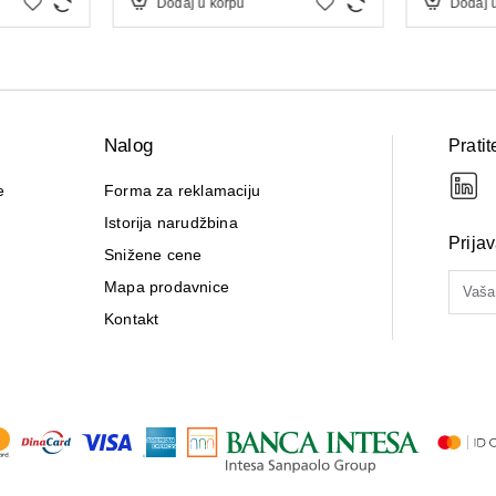
Dodaj u korpu
Dodaj 
Nalog
Pratit
e
Forma za reklamaciju
Istorija narudžbina
Prija
Snižene cene
Mapa prodavnice
Kontakt