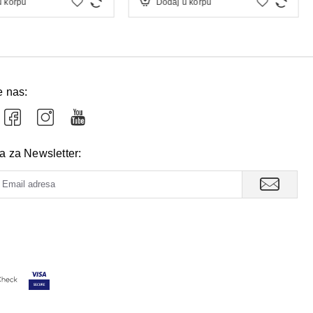
u korpu
Dodaj u korpu
e nas:
va za Newsletter: