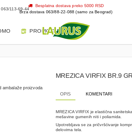
Besplatna dostava preko 5000 RSD
063/113-69-44
Brza dostava 063/88-22-088 (samo za Beograd)
OMO
PROMOCIJE
MREZICA VIRFIX BR.9 G
 od ambalaže proizvoda
OPIS
KOMENTARI
MREZICA VIRFIX je elastična sanitetska
mešavine gumenih niti i poliamida.
Upotrebljava se za pričvršćivanje kompr
delovima tela.