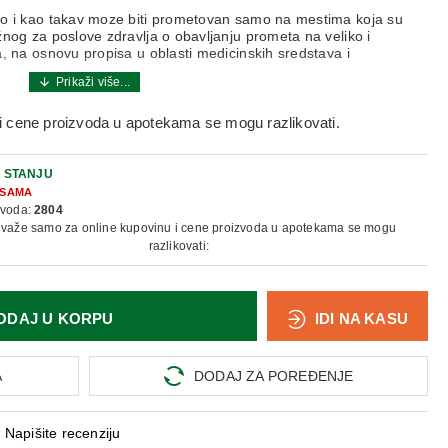
vo i kao takav moze biti prometovan samo na mestima koja su
og za poslove zdravlјa o obavlјanju prometa na veliko i
 na osnovu propisa u oblasti medicinskih sredstava i
nameni i neželjenim reakcijama na medicinsko sredstvo
ceutom.
i cene proizvoda u apotekama se mogu razlikovati.
 pravilnu upotrebu medicinskog sredstva, obratite se najblizoj
 STANJU
SAMA
zvoda:
2804
 važe samo za online kupovinu i cene proizvoda u apotekama se mogu
razlikovati:
ODAJ U KORPU
IDI NA KASU
A
DODAJ ZA POREĐENJE
Napišite recenziju