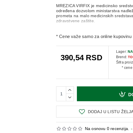
MREZICA VIRFIX
je medicinsko sredst
određena dozvolom ministarstva nadležn
prometa na malo medicinskih sredstava,
zdravstvene zaštite.
Pre upotrebe pročitati uputstvo! O 
posavetujte se sa lekarom ili farma
* Cene važe samo za online kupovinu 
Za sve informacije
koje su neophodne za
OVDE
apoteci Laurus
Lager:
NA
390,54 RSD
Brend:
TO
Šifra proi
* cene
D
DODAJ U LISTU ŽELJ
Na osnovu 0 recenzija.
-