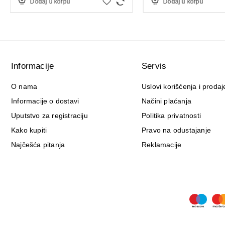
Dodaj u korpu
Dodaj u korpu
Informacije
Servis
O nama
Uslovi korišćenja i prodaj
Informacije o dostavi
Načini plaćanja
Uputstvo za registraciju
Politika privatnosti
Kako kupiti
Pravo na odustajanje
Najčešća pitanja
Reklamacije