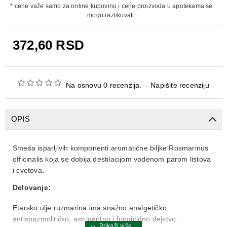
* cene važe samo za online kupovinu i cene proizvoda u apotekama se
mogu razlikovati:
372,60 RSD
Na osnovu 0 recenzija.
-
Napišite recenziju
OPIS
Smeša isparljivih komponenti aromatične biljke Rosmarinus
officinalis koja se dobija destilacijom vodenom parom listova
i cvetova.
Delovanje:
Etarsko ulje ruzmarina ima snažno analgetičko,
antispazmolitičko, astrigentno i fungicidno dejstvo.