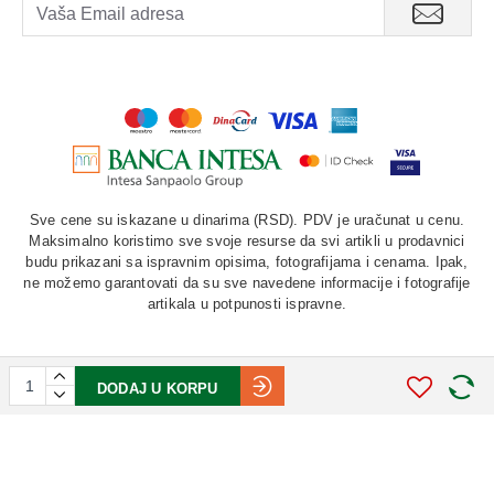
Sve cene su iskazane u dinarima (RSD). PDV je uračunat u cenu.
Maksimalno koristimo sve svoje resurse da svi artikli u prodavnici
budu prikazani sa ispravnim opisima, fotografijama i cenama. Ipak,
ne možemo garantovati da su sve navedene informacije i fotografije
artikala u potpunosti ispravne.
DODAJ U KORPU
©
2026. AU "LAURUS". Sva prava zadržana.
STIV
solutions
Softverska izrada: