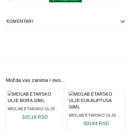
Poboljšava cirkulaciju i deluje kao mentalni i fizički stimulant.
Upotreba:
KOMENTARI
Etarsko ulje ruzmarina se koristi isključivo razblaženo u
baznom ulju ili kupki
Sastav:
Najvažnije komponente su :
1,8 – cineol ( do 38 % ),
camphor ( do 25 % ),
alfa-pinen ( do 25 % )
Možda vas zanima i ovo...
i drugi monoterpeni ( borneol, limonen )
0ML
MEILAB ETARSKO ULJE BORA 10ML
MEILAB ETARSKO ULJE EUKALIPTUSA 10ML
320,16 RSD
300,84 RSD