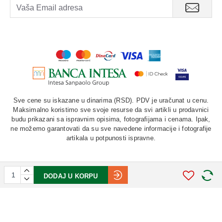
Sve cene su iskazane u dinarima (RSD). PDV je uračunat u cenu.
Maksimalno koristimo sve svoje resurse da svi artikli u prodavnici
budu prikazani sa ispravnim opisima, fotografijama i cenama. Ipak,
ne možemo garantovati da su sve navedene informacije i fotografije
artikala u potpunosti ispravne.
DODAJ U KORPU
©
2026. AU "LAURUS". Sva prava zadržana.
STIV
solutions
Softverska izrada: