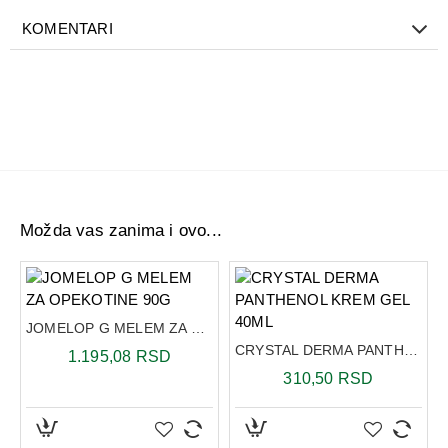
njegovo blagotvorno delovanje. Može se primenjivati kod
KOMENTARI
rana koje sporo zarastaju, opekotina, hemoroida, ranica na
sluzokoži analnog i genitalnog predela, infekcija i zapaljenja
kože i sluzokože.
Srebrni melem eliminiše bakterije, blagotvorno deluje u
slučaju opekotina, hemoroida, ranica, čireva, ujeda
insekata, suve i ispucale kože ruku, crvenila, ispucalih
usana, iritacije kože i sluzokože.
Možda vas zanima i ovo...
JOMELOP G MELEM ZA OPEKOTINE 90G
CRYSTAL DERMA PANTHENOL KREM GEL 40ML
1.195,08 RSD
310,50 RSD