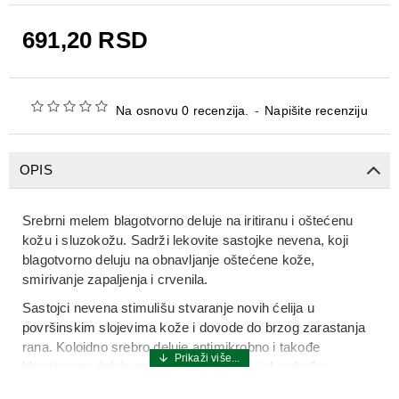
691,20 RSD
Na osnovu 0 recenzija.
-
Napišite recenziju
OPIS
Srebrni melem blagotvorno deluje na iritiranu i oštećenu
kožu i sluzokožu. Sadrži lekovite sastojke nevena, koji
blagotvorno deluju na obnavljanje oštećene kože,
smirivanje zapaljenja i crvenila.
Sastojci nevena stimulišu stvaranje novih ćelija u
površinskim slojevima kože i dovode do brzog zarastanja
rana. Koloidno srebro deluje antimikrobno i takođe
blagotvorno deluje na obnavljanje kože i sluzokože.
Primenom melema za veoma kratko vreme se uočava