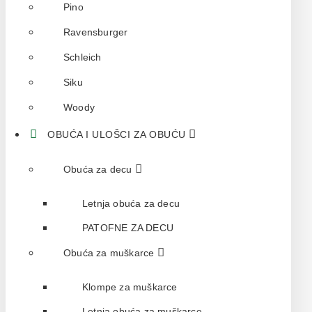
Pino
Ravensburger
Schleich
Siku
Woody
OBUĆA I ULOŠCI ZA OBUĆU
Obuća za decu
Letnja obuća za decu
PATOFNE ZA DECU
Obuća za muškarce
Klompe za muškarce
Letnja obuća za muškarce