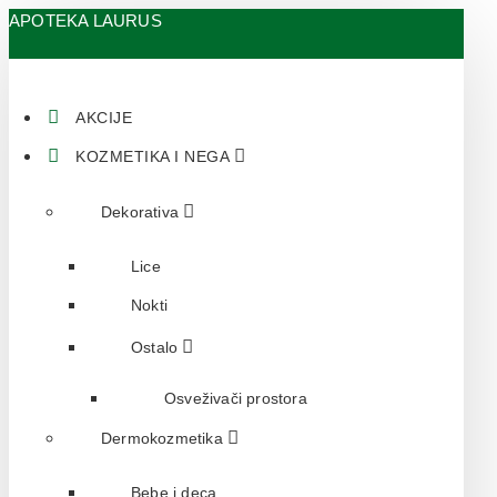
APOTEKA LAURUS
AKCIJE
KOZMETIKA I NEGA
Dekorativa
Lice
Nokti
Ostalo
Osveživači prostora
Dermokozmetika
Bebe i deca