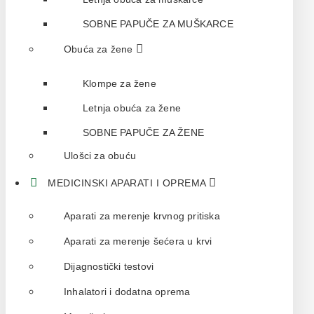
SOBNE PAPUČE ZA MUŠKARCE
Obuća za žene
Klompe za žene
Letnja obuća za žene
SOBNE PAPUČE ZA ŽENE
Ulošci za obuću
MEDICINSKI APARATI I OPREMA
Aparati za merenje krvnog pritiska
Aparati za merenje šećera u krvi
Dijagnostički testovi
Inhalatori i dodatna oprema