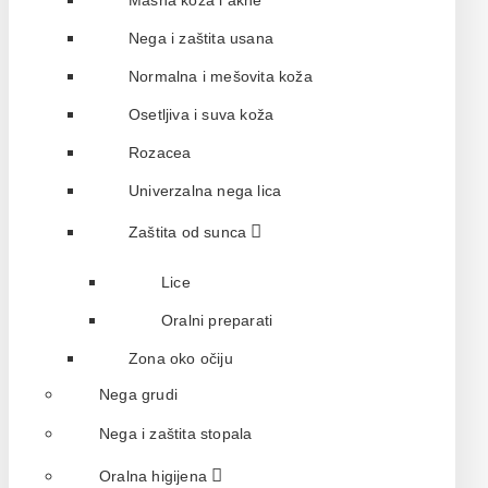
Masna koža i akne
Nega i zaštita usana
Normalna i mešovita koža
Osetljiva i suva koža
Rozacea
Univerzalna nega lica
Zaštita od sunca
Lice
Oralni preparati
Zona oko očiju
Nega grudi
Nega i zaštita stopala
Oralna higijena