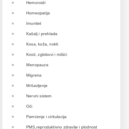
Hemoroidi
Homeopatija
Imunitet
Kašalj i prehlada
Kosa, koža, nokti
Kosti, zglobovi i mišići
Menopauza
Migrena
Mršavljenje
Nervni sistem
Oči
Pamćenje i cirkulacija
PMS,reproduktivno zdravlje i plodnost