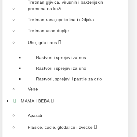
Tretman gljivica, virusnih i bakterijskih
promena na koži
Tretman rana,opekotina i ožiljaka
Tretman usne duplje
Uho, grlo i nos
Rastvori i sprejevi za nos
Rastvori i sprejevi za uho
Rastvori, sprejevi i pastile za grlo
Vene
MAMA I BEBA
Aparati
Flašice, cucle, glodalice i zvečke