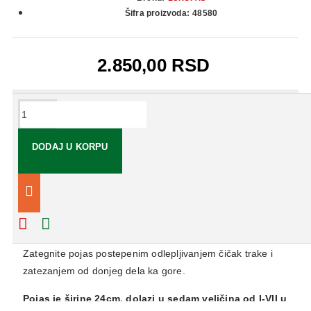
Šifra proizvoda:
48580
2.850,00 RSD
OPIS
DODAJ U KORPU
Koristi se u preventivne i terapeutske svrhe i kao post-
operativna potpora.
Upustvo:
Stavite pojas oko struka i zalepite krajeve cicak trakom.
Zategnite pojas postepenim odlepljivanjem čičak trake i
zatezanjem od donjeg dela ka gore.
Pojas je širine 24cm, dolazi u sedam veličina od I-VII u