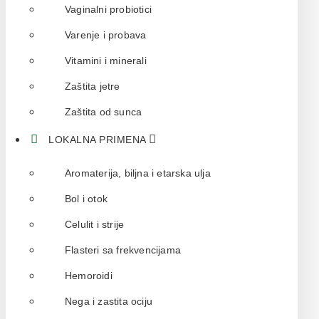
Vaginalni probiotici
Varenje i probava
Vitamini i minerali
Zaštita jetre
Zaštita od sunca
LOKALNA PRIMENA
Aromaterija, biljna i etarska ulja
Bol i otok
Celulit i strije
Flasteri sa frekvencijama
Hemoroidi
Nega i zastita ociju