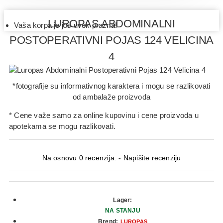
LUROPAS ABDOMINALNI
Vaša korpa je još uvek prazna!
POSTOPERATIVNI POJAS 124 VELICINA
4
*fotografije su informativnog karaktera i mogu se razlikovati
od ambalaže proizvoda
* Cene važe samo za online kupovinu i cene proizvoda u
apotekama se mogu razlikovati.
Na osnovu 0 recenzija.
-
Napišite recenziju
Lager:
NA STANJU
Brend:
LUROPAS