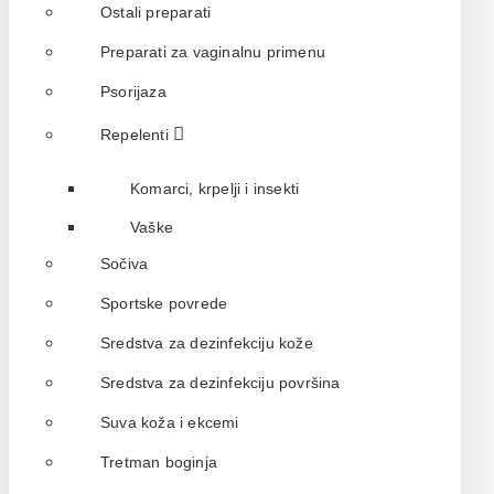
Ostali preparati
Preparati za vaginalnu primenu
Psorijaza
Repelenti
Komarci, krpelji i insekti
Vaške
Sočiva
Sportske povrede
Sredstva za dezinfekciju kože
Sredstva za dezinfekciju površina
Suva koža i ekcemi
Tretman boginja