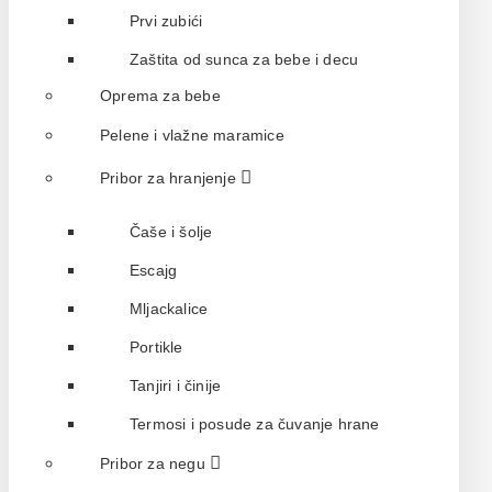
Prvi zubići
Zaštita od sunca za bebe i decu
Oprema za bebe
Pelene i vlažne maramice
Pribor za hranjenje
Čaše i šolje
Escajg
Mljackalice
Portikle
Tanjiri i činije
Termosi i posude za čuvanje hrane
Pribor za negu