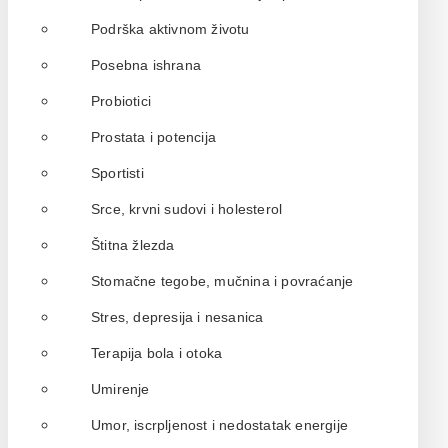
Podrška aktivnom životu
Posebna ishrana
Probiotici
Prostata i potencija
Sportisti
Srce, krvni sudovi i holesterol
Štitna žlezda
Stomačne tegobe, mučnina i povraćanje
Stres, depresija i nesanica
Terapija bola i otoka
Umirenje
Umor, iscrpljenost i nedostatak energije