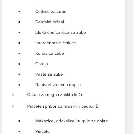
Četkice za zube
Dentalni tuševi
Električne četkice za zube
Interdentalne četkice
Konac za zube
Ostalo
Paste za zube
Rastvori za usnu duplju
Ostalo za negu i zaštitu kože
Pincete i pribor za manikir i pedikir
Makazice, grickalice i turpije za nokte
Pincete