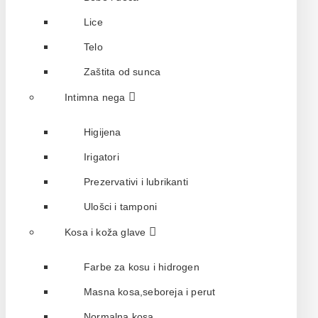
Lice
Telo
Zaštita od sunca
Intimna nega
Higijena
Irigatori
Prezervativi i lubrikanti
Ulošci i tamponi
Kosa i koža glave
Farbe za kosu i hidrogen
Masna kosa,seboreja i perut
Normalna kosa