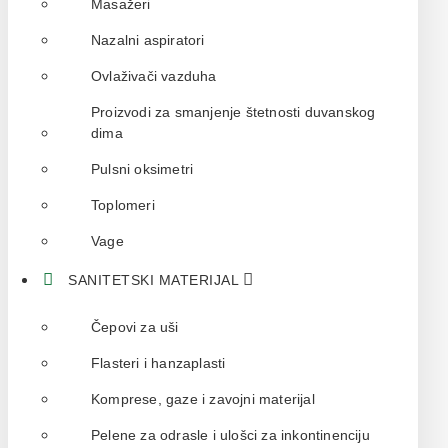
Masažeri
Nazalni aspiratori
Ovlaživači vazduha
Proizvodi za smanjenje štetnosti duvanskog
dima
Pulsni oksimetri
Toplomeri
Vage
SANITETSKI MATERIJAL
Čepovi za uši
Flasteri i hanzaplasti
Komprese, gaze i zavojni materijal
Pelene za odrasle i ulošci za inkontinenciju