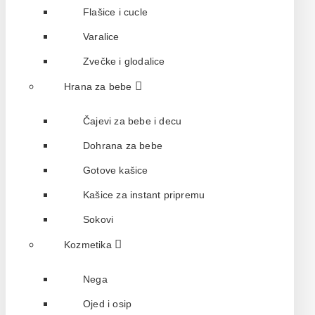
Flašice i cucle
Varalice
Zvečke i glodalice
Hrana za bebe
Čajevi za bebe i decu
Dohrana za bebe
Gotove kašice
Kašice za instant pripremu
Sokovi
Kozmetika
Nega
Ojed i osip