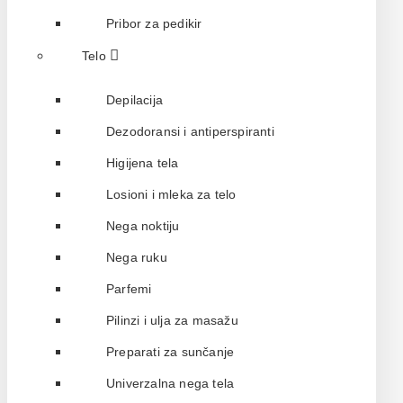
Pribor za pedikir
Telo
Depilacija
Dezodoransi i antiperspiranti
Higijena tela
Losioni i mleka za telo
Nega noktiju
Nega ruku
Parfemi
Pilinzi i ulja za masažu
Preparati za sunčanje
Univerzalna nega tela