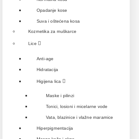
Opadanje kose
Suva i oštećena kosa
Kozmetika za muškarce
Lice
Anti-age
Hidratacija
Higijena lica
Maske i pilinzi
Tonici, losioni i micelarne vode
Vata, blazinice i vlažne maramice
Hiperpigmentacija