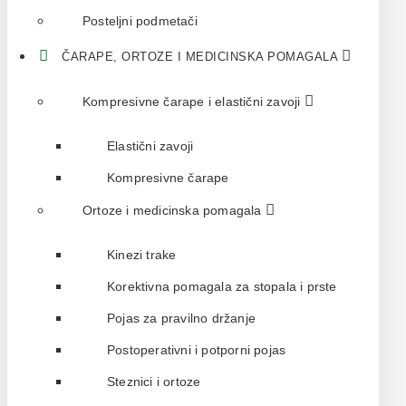
Posteljni podmetači
ČARAPE, ORTOZE I MEDICINSKA POMAGALA
Kompresivne čarape i elastični zavoji
Elastični zavoji
Kompresivne čarape
Ortoze i medicinska pomagala
Kinezi trake
Korektivna pomagala za stopala i prste
Pojas za pravilno držanje
Postoperativni i potporni pojas
Steznici i ortoze