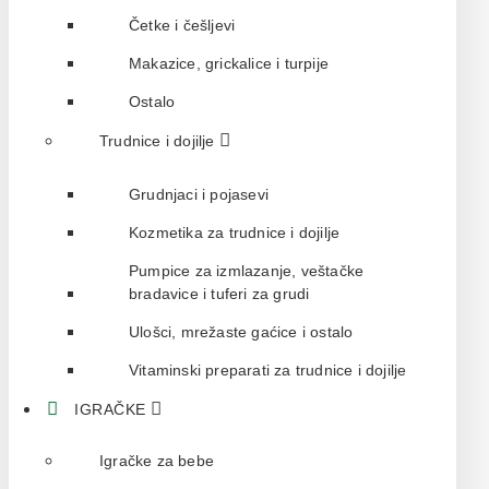
Četke i češljevi
Makazice, grickalice i turpije
Ostalo
Trudnice i dojilje
Grudnjaci i pojasevi
Kozmetika za trudnice i dojilje
Pumpice za izmlazanje, veštačke
bradavice i tuferi za grudi
Ulošci, mrežaste gaćice i ostalo
Vitaminski preparati za trudnice i dojilje
IGRAČKE
Igračke za bebe