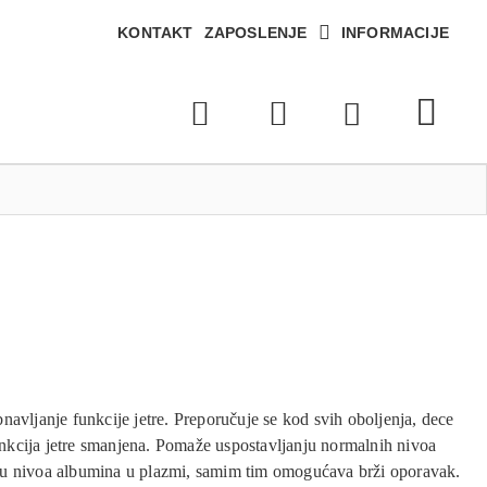
KONTAKT
ZAPOSLENJE
INFORMACIJE
navljanje funkcije jetre. Preporučuje se kod svih oboljenja, dece
funkcija jetre smanjena. Pomaže uspostavljanju normalnih nivoa
ju nivoa albumina u plazmi, samim tim omogućava brži oporavak.