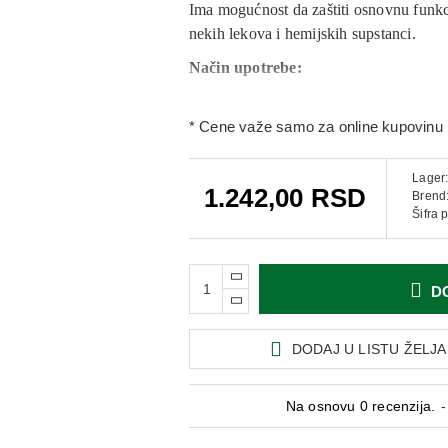
Ima mogućnost da zaštiti osnovnu funkci
nekih lekova i hemijskih supstanci.
Način upotrebe:
- odrasli: 2 puta dnevno po 2 tablete
* Cene važe samo za online kupovinu 
- deca staija od 12 godina:2 puta dnevno
Sastav:
Sprašeni delovi sledećih bilja
Lager
1.242,00 RSD
nigrum 32 mg, Cassia occidentalis 16 m
Brend
Šifra 
gallica 16 mg, Mandur bhasma 33 mg( pr
Pakovanje:
100 tableta
D
DODAJ U LISTU ŽELJA
Na osnovu 0 recenzija.
-