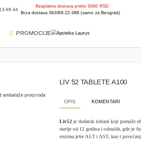
Besplatna dostava preko 5000 RSD
13-69-44
Brza dostava 063/88-22-088 (samo za Beograd)
PROMOCIJE
LIV 52 TABLETE A100
 od ambalaže proizvoda
OPIS
KOMENTARI
Liv52
je dodatak ishrani koji pomaže ob
starije od 12 godina i odraslih, gde je 
enzima jetre ALT i AST, kao i povećan