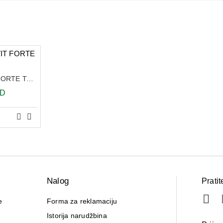
HEALTHAID SEXOVIT FORTE TABLETE A30
SD
Nalog
Pratit
e
Forma za reklamaciju
Istorija narudžbina