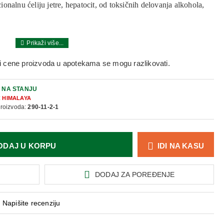
onalnu ćeliju jetre, hepatocit, od toksičnih delovanja alkohola,
i cene proizvoda u apotekama se mogu razlikovati.
 po 1-2 tablete
ka: Capparis spinosa 65 mg, Cichorium intybus 65 mg, Solanum
:
NA STANJU
g, Terminalia arjuna 32 mg, Achillea millefolium 16 mg, Tamarix
:
HIMALAYA
proizvoda:
290-11-2-1
irodni izvor Fe).
ODAJ U KORPU
IDI NA KASU
DODAJ ZA POREĐENJE
Napišite recenziju