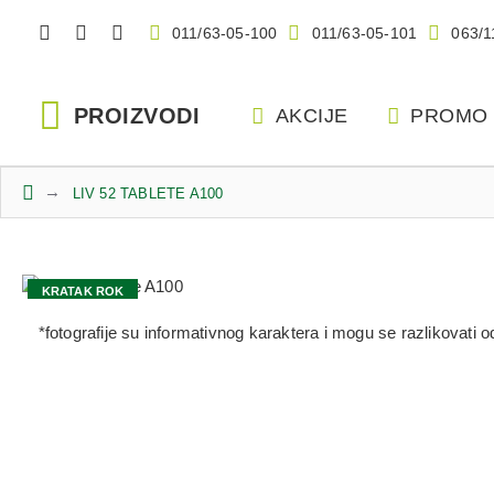
011/63-05-100
011/63-05-101
063/1
PROIZVODI
AKCIJE
PROMO
LIV 52 TABLETE A100
KRATAK ROK
-50% U KORPI
*fotografije su informativnog karaktera i mogu se razlikovati