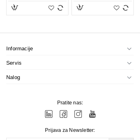
AQUA / WATER • GLYCERIN • PEG-7 CAPRYLIC/CAPRIC
GLYCERIDES • POLOXAMER 124 • POLOXAMER 184 •
PEG-6 CAPRYLIC/CAPRIC GLYCERIDES • POLYSORBATE
80 • DISODIUM EDTA • BHT • MYRTRIMONIUM BROMIDE
Informacije
Servis
Nalog
Pratite nas:
Prijava za Newsletter: