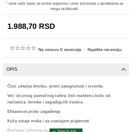
* cene važe samo za online kupovinu i cene proizvoda u apotekama se
mogu razlikovati:
1.988,70 RSD
Na osnovu 0 recenzija.
-
Napišite recenziju
OPIS
Čisti, uklanja šminku, protiv zategnutosti i crvenila.
Već od prvog pamučnog tufera čisti reaktivnu kožu od
nečistoća, šminke i zagađujućih čestica
Efikasnost protiv zagađenja
Koža ostaje meka i sa osećajem prijatnosti
Dodatne informacije i benfiti: