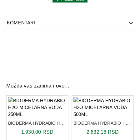
Čisti kožu od nečistoća, šminke i zagađujućih čestica.
Vlaži kožu i efikasno deluje protiv zategnutosti i crvenila.
KOMENTARI
Koža ostaje meka i sa osećajem prijatnosti
Aktivni sastojci:
MICELE - Nežno odstranjuje šminku, nečistoće i tragove
zagađenja ne ugrožavajući kožnu barijeru.
GLICERIN - Koži daje vlažnost i sprečava osećaj
zategnutosti.
TERMALNA IZVORSKA VODA - Umiruje kožu i otklanja
Možda vas zanima i ovo...
nečistoće.
Preporučen način nanošenja za optimalnu efikasnost:
Pamučni tufer natopite proizvodom. Ujutru i uveče naročito
za uklanjanje šminke. Za postizanje veće efikasnosti i za
manje trljanja, držite pamučni tufer na koži nekoliko sekundi
BIODERMA HYDRABIO H2O MICELARNA VODA 250ML
BIODERMA HYDRABIO H2O MICELARNA VODA 500ML
pre nežnog brisanja.
1.930,00 RSD
2.632,16 RSD
Sastav: