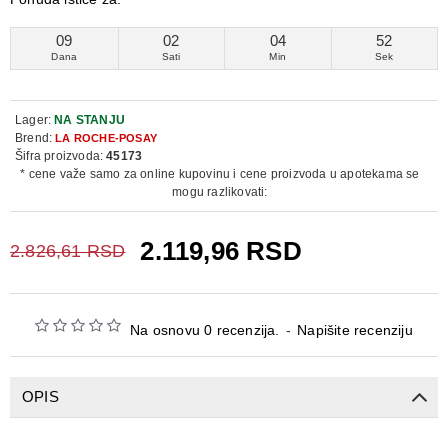
09
02
04
52
Dana
Sati
Min
Sek
Lager:
NA STANJU
Brend:
LA ROCHE-POSAY
Šifra proizvoda:
45173
* cene važe samo za online kupovinu i cene proizvoda u apotekama se
mogu razlikovati:
2.119,96 RSD
2.826,61 RSD
Na osnovu 0 recenzija.
-
Napišite recenziju
OPIS