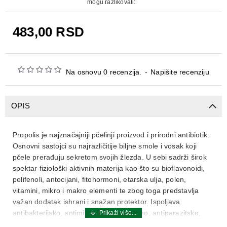
mogu razlikovati:
483,00 RSD
Na osnovu 0 recenzija.
-
Napišite recenziju
OPIS
Propolis je najznačajniji pčelinji proizvod i prirodni antibiotik.
Osnovni sastojci su najrazličitije biljne smole i vosak koji
pčele prerađuju sekretom svojih žlezda. U sebi sadrži širok
spektar fiziološki aktivnih materija kao što su bioflavonoidi,
polifenoli, antocijani, fitohormoni, etarska ulja, polen,
vitamini, mikro i makro elementi te zbog toga predstavlja
važan dodatak ishrani i snažan protektor. Ispoljava
antibakterijsko, antimikotično, antivirusno, antiparazitsko,
antioksidativno i imunostimulirajuće dejstvo. Povoljno deluje