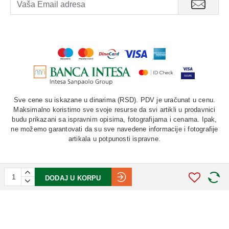
Nisu namenjene trudnicama, dojiljama i mlađima od 12
godina.
Sve cene su iskazane u dinarima (RSD). PDV je uračunat u cenu.
Maksimalno koristimo sve svoje resurse da svi artikli u prodavnici
budu prikazani sa ispravnim opisima, fotografijama i cenama. Ipak,
ne možemo garantovati da su sve navedene informacije i fotografije
artikala u potpunosti ispravne.
DODAJ U KORPU
©
2026. AU "LAURUS". Sva prava zadržana.
STIV
solutions
Softverska izrada: