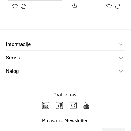
– Bioflavonoida,
3,43 mg
10,28 mg
izraženih na kvercetin
– Polifenola,
15,23mg
45,68 mg
izraženih na kafenu kiselinu
Informacije
Dodatne informacije i benefiti:
Servis
U ovoj koncentraciji sva dejstva propolisa se višestruko
pojačavaju.
Nalog
Napomene: Pre upotrebe promućkati. Sastav i boja propolisa
zavisi od biljnih vrsta sa kojih pčele prikupljaju materijal i od
godišnjeg doba.
Pratite nas:
Čuvati van domašaja dece.
Upozorenje: Kapi ne treba da koriste osobe preosetljive na
bilo koji sastojak.
Prijava za Newsletter:
Sadrže alkohol 62,2 g/100 g.