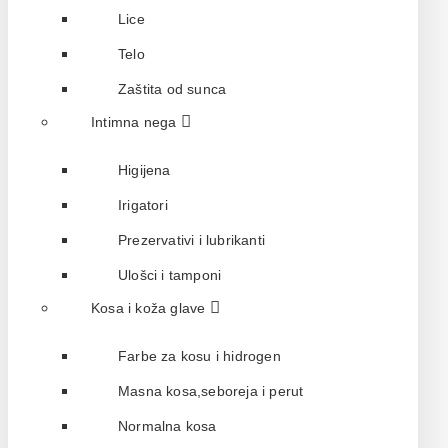
Lice
Telo
Zaštita od sunca
Intimna nega
Higijena
Irigatori
Prezervativi i lubrikanti
Ulošci i tamponi
Kosa i koža glave
Farbe za kosu i hidrogen
Masna kosa,seboreja i perut
Normalna kosa