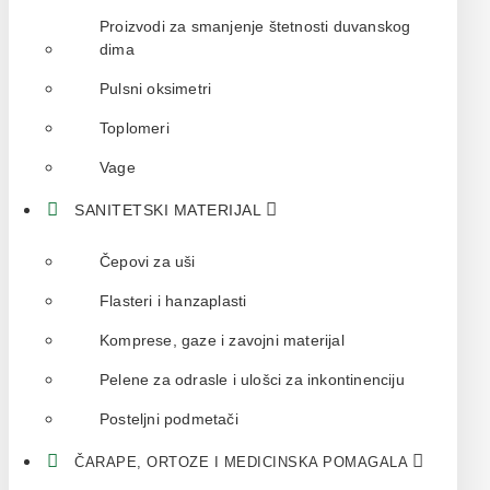
Proizvodi za smanjenje štetnosti duvanskog
dima
Pulsni oksimetri
Toplomeri
Vage
SANITETSKI MATERIJAL
Čepovi za uši
Flasteri i hanzaplasti
Komprese, gaze i zavojni materijal
Pelene za odrasle i ulošci za inkontinenciju
Posteljni podmetači
ČARAPE, ORTOZE I MEDICINSKA POMAGALA