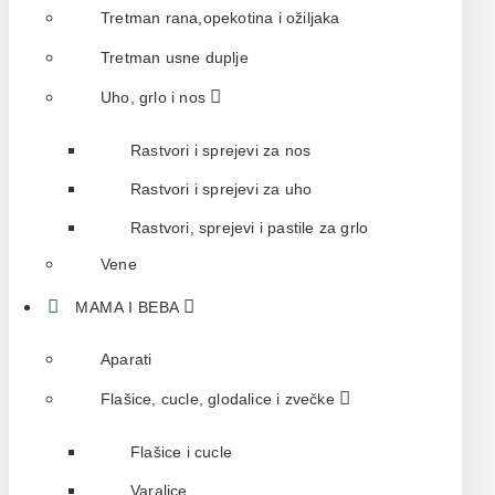
Tretman rana,opekotina i ožiljaka
Tretman usne duplje
Uho, grlo i nos
Rastvori i sprejevi za nos
Rastvori i sprejevi za uho
Rastvori, sprejevi i pastile za grlo
Vene
MAMA I BEBA
Aparati
Flašice, cucle, glodalice i zvečke
Flašice i cucle
Varalice