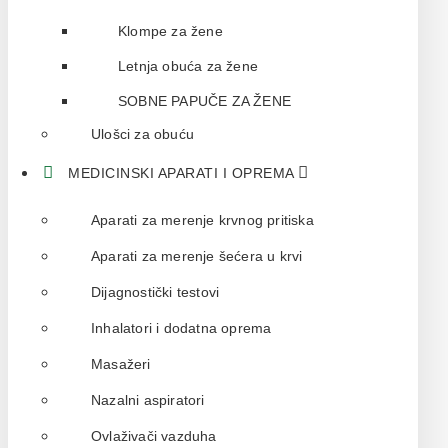
Klompe za žene
Letnja obuća za žene
SOBNE PAPUČE ZA ŽENE
Ulošci za obuću
MEDICINSKI APARATI I OPREMA
Aparati za merenje krvnog pritiska
Aparati za merenje šećera u krvi
Dijagnostički testovi
Inhalatori i dodatna oprema
Masažeri
Nazalni aspiratori
Ovlaživači vazduha