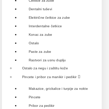
Četkice za zube
Dentalni tuševi
Električne četkice za zube
Interdentalne četkice
Konac za zube
Ostalo
Paste za zube
Rastvori za usnu duplju
Ostalo za negu i zaštitu kože
Pincete i pribor za manikir i pedikir
Makazice, grickalice i turpije za nokte
Pincete
Pribor za pedikir