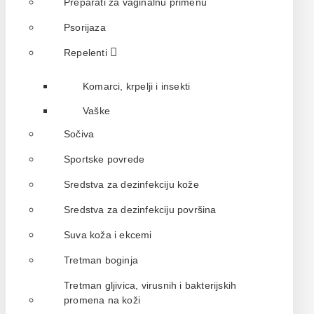
Preparati za vaginalnu primenu
Psorijaza
Repelenti
Komarci, krpelji i insekti
Vaške
Sočiva
Sportske povrede
Sredstva za dezinfekciju kože
Sredstva za dezinfekciju površina
Suva koža i ekcemi
Tretman boginja
Tretman gljivica, virusnih i bakterijskih
promena na koži