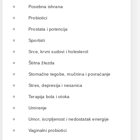
Posebna ishrana
Probiotici
Prostata i potencija
Sportisti
Srce, krvni sudovi i holesterol
Štitna žlezda
Stomačne tegobe, mučnina i povraćanje
Stres, depresija i nesanica
Terapija bola i otoka
Umirenje
Umor, iscrpljenost i nedostatak energije
Vaginalni probiotici