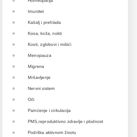
Homeopatija
Imunitet
Kašalj i prehlada
Kosa, koža, nokti
Kosti, zglobovi i mišići
Menopauza
Migrena
Mršavljenje
Nervni sistem
Oči
Pamćenje i cirkulacija
PMS,reproduktivno zdravlje i plodnost
Podrška aktivnom životu