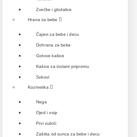
Zvečke i glodalice
Hrana za bebe
Čajevi za bebe i decu
Dohrana za bebe
Gotove kašice
Kašice za instant pripremu
Sokovi
Kozmetika
Nega
Ojed i osip
Prvi zubići
Zaštita od sunca za bebe i decu