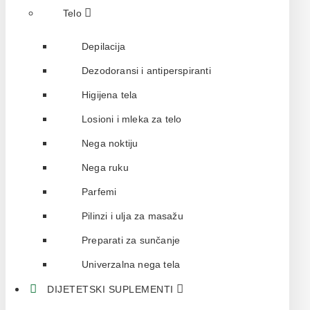
Telo
Depilacija
Dezodoransi i antiperspiranti
Higijena tela
Losioni i mleka za telo
Nega noktiju
Nega ruku
Parfemi
Pilinzi i ulja za masažu
Preparati za sunčanje
Univerzalna nega tela
DIJETETSKI SUPLEMENTI