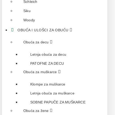
Schleich
Siku
Woody
OBUĆA I ULOŠCI ZA OBUĆU
Obuća za decu
Letnja obuća za decu
PATOFNE ZA DECU
Obuća za muškarce
Klompe za muškarce
Letnja obuća za muškarce
SOBNE PAPUČE ZA MUŠKARCE
Obuća za žene