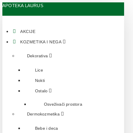
APOTEKA LAURUS
AKCIJE
KOZMETIKA I NEGA
Dekorativa
Lice
Nokti
Ostalo
Osveživači prostora
Dermokozmetika
Bebe i deca