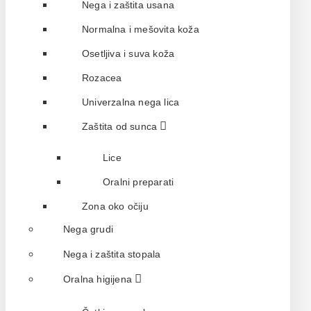
Nega i zaštita usana
Normalna i mešovita koža
Osetljiva i suva koža
Rozacea
Univerzalna nega lica
Zaštita od sunca
Lice
Oralni preparati
Zona oko očiju
Nega grudi
Nega i zaštita stopala
Oralna higijena