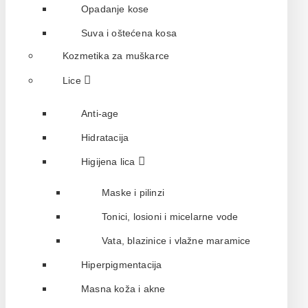
Opadanje kose
Suva i oštećena kosa
Kozmetika za muškarce
Lice
Anti-age
Hidratacija
Higijena lica
Maske i pilinzi
Tonici, losioni i micelarne vode
Vata, blazinice i vlažne maramice
Hiperpigmentacija
Masna koža i akne