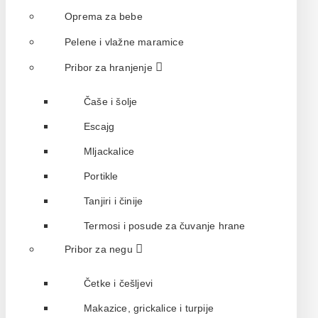
Oprema za bebe
Pelene i vlažne maramice
Pribor za hranjenje
Čaše i šolje
Escajg
Mljackalice
Portikle
Tanjiri i činije
Termosi i posude za čuvanje hrane
Pribor za negu
Četke i češljevi
Makazice, grickalice i turpije