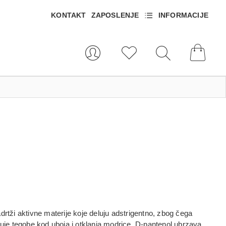
KONTAKT
ZAPOSLENJE
INFORMACIJE
drtži aktivne materije koje deluju adstrigentno, zbog čega
njuje tegobe kod uboja i otklanja modrice. D-pantenol ubrzava