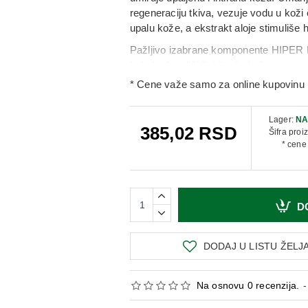
regeneraciju tkiva, vezuje vodu u koži
upalu kože, a ekstrakt aloje stimuliše h
Pažljivo izabrane komponente HIPER H
bola kod različitih iritacija kože.
* Cene važe samo za online kupovinu 
PREPORUČUJE SE KOD UP
Lager:
NA
Preteranog sunčanja
385,02 RSD
Šifra proi
Preteranog znojenja
* cene
Uboda insekata
Opekotina od meduza
Depilacije
Brijanja i slično
D
Može se koristiti i umesto obloga kod 
Posle nanošenja gel rashladjuje kožu i 
DODAJ U LISTU ŽELJ
Može se primenjivati i kod dece.
SASTAV:
Na osnovu 0 recenzija.
-