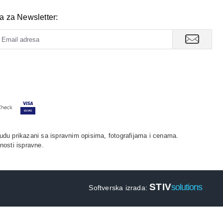
va za Newsletter:
udu prikazani sa ispravnim opisima, fotografijama i cenama.
nosti ispravne.
STIV
solutions
Softverska izrada: