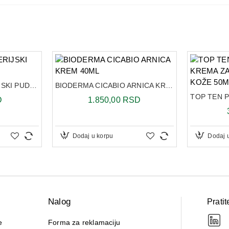
Hamamelis destilat, D-pantenol, Extr. k
NAČIN PRIMENE:
HIPER HAMA GEL u tankom sloju namaz
nanosi u debljem sloju na povređeno me
NAČIN ČUVANJA:
PUZZLE ANTIBAKTERIJSKI PUDER 30G
BIODERMA CICABIO ARNICA KREM 40ML
Čuvati na temperaturi do 25ºC.
D
1.850,00 RSD
Rok trajanja označen na pakovanju.
PAKOVANJE: 50ml
Dodaj u korpu
Dodaj 
Nalog
Pratit
e
Forma za reklamaciju