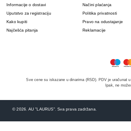
Informacije o dostavi
Načini plaćanja
Uputstvo za registraciju
Politika privatnosti
Kako kupiti
Pravo na odustajanje
Najčešća pitanja
Reklamacije
Sve cene su iskazane u dinarima (RSD). PDV je uračunat u c
Ipak, ne možem
©
2026. AU "LAURUS". Sva prava zadržana.