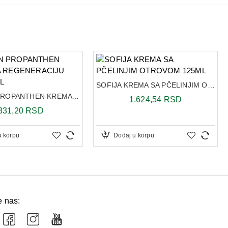
amilice, Extr. aloje, mentol, gel podloga
ati na kožu nekoliko puta dnevno. Umesto obloga gel se
sto, pe se preko toga stavlja zavoj.
SOFIJA KREMA SA PČELINJIM OTROVOM 125ML
TOP TEN PROPANTHEN KREMA ZA REGENERACIJU KOŽE 50ML
1.624,54 RSD
331,20 RSD
u korpu
Dodaj u korpu
e nas: