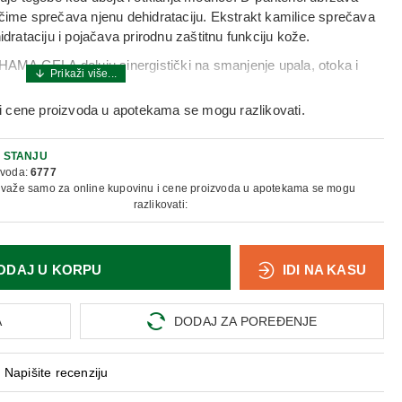
 čime sprečava njenu dehidrataciju. Ekstrakt kamilice sprečava
idrataciju i pojačava prirodnu zaštitnu funkciju kože.
AMA GELA deluju sinergistički na smanjenje upala, otoka i
i cene proizvoda u apotekama se mogu razlikovati.
ALA KOŽE NASTALIH ZBOG:
 STANJU
zvoda:
6777
 važe samo za online kupovinu i cene proizvoda u apotekama se mogu
razlikovati:
ODAJ U KORPU
IDI NA KASU
uboja i modrica.
ne masti je.
A
DODAJ ZA POREĐENJE
Napišite recenziju