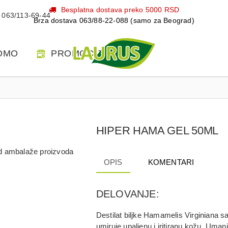
Besplatna dostava preko 5000 RSD
063/113-69-44
Brza dostava 063/88-22-088 (samo za Beograd)
OMO
PROMOCIJE
HIPER HAMA GEL 50ML
 od ambalaže proizvoda
OPIS
KOMENTARI
DELOVANJE:
Destilat biljke Hamamelis Virginiana sa
umiruje upaljenu i iritiranu kožu. Uma