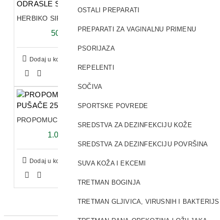
OSTALI PREPARATI
HERBIKO SIRUP ZA ODRASLE SA MEDOM 125ML
PREPARATI ZA VAGINALNU PRIMENU
509,61 RSD
PSORIJAZA
Dodaj u korpu
REPELENTI
SOČIVA
SPORTSKE POVREDE
PROPOMUCIL SIRUP ZA PUŠAČE 250ML
SREDSTVA ZA DEZINFEKCIJU KOŽE
1.035,00 RSD
SREDSTVA ZA DEZINFEKCIJU POVRŠINA
Dodaj u korpu
SUVA KOŽA I EKCEMI
TRETMAN BOGINJA
TRETMAN GLJIVICA, VIRUSNIH I BAKTERIJ