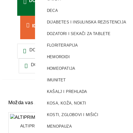
DODAJ U KORPU
DECA
DIJABETES I INSULINSKA REZISTENCIJA
IDI NA KASU
DOZATORI I SEKAČI ZA TABLETE
FLORITERAPIJA
DODAJ U LISTU ŽELJA
HEMOROIDI
DODAJ ZA POREĐENJE
HOMEOPATIJA
IMUNITET
KAŠALJ I PREHLADA
Možda vas zanima i ovo...
KOSA, KOŽA, NOKTI
KOSTI, ZGLOBOVI I MIŠIĆI
ALTIPRIM SIRUP 200ML
MENOPAUZA