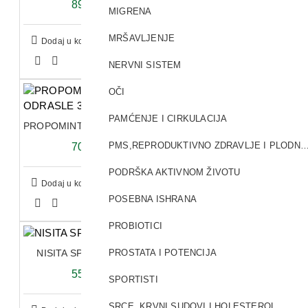
897,00 RSD
MIGRENA
MRŠAVLJENJE
Dodaj u korpu
NERVNI SISTEM
OČI
PAMĆENJE I CIRKULACIJA
PROPOMINT SPREJ ZA ODRASLE 30ML
PMS,REPRODUKTIVNO ZDRAVLJE I PL
703,80 RSD
PODRŠKA AKTIVNOM ŽIVOTU
Dodaj u korpu
POSEBNA ISHRANA
PROBIOTICI
NISITA SPREJ ZA NOS 20ML
PROSTATA I POTENCIJA
552,00 RSD
SPORTISTI
SRCE, KRVNI SUDOVI I HOLESTEROL