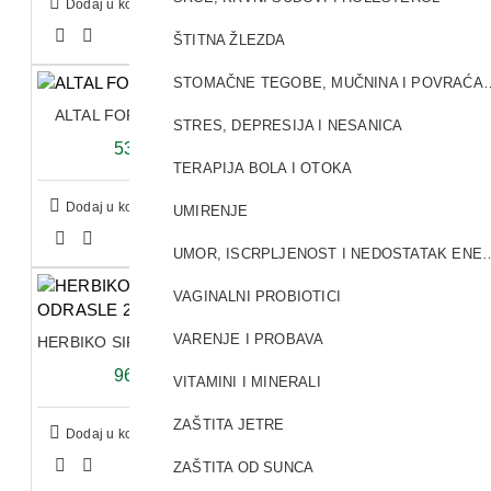
Dodaj u korpu
ŠTITNA ŽLEZDA
STOMAČNE TEGOBE, MUČ
ALTAL FORTE ORIBLETE A30
STRES, DEPRESIJA I NESANICA
538,20 RSD
TERAPIJA BOLA I OTOKA
Dodaj u korpu
UMIRENJE
UMOR, ISCRPLJENOST I NED
VAGINALNI PROBIOTICI
VARENJE I PROBAVA
HERBIKO SIRUP ZA ODRASLE 250ML
966,00 RSD
VITAMINI I MINERALI
ZAŠTITA JETRE
Dodaj u korpu
ZAŠTITA OD SUNCA