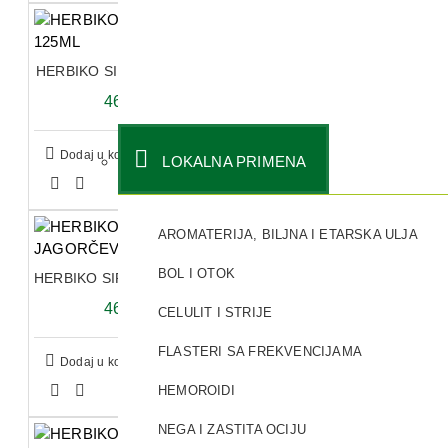
HERBIKO SIRUP BOKVICA 125ML
469,20 RSD
Dodaj u korpu
LOKALNA PRIMENA
AROMATERIJA, BILJNA I ETARSKA ULJA
BOL I OTOK
HERBIKO SIRUP JAGORČEVINA 125ML
469,20 RSD
CELULIT I STRIJE
FLASTERI SA FREKVENCIJAMA
Dodaj u korpu
HEMOROIDI
NEGA I ZASTITA OCIJU