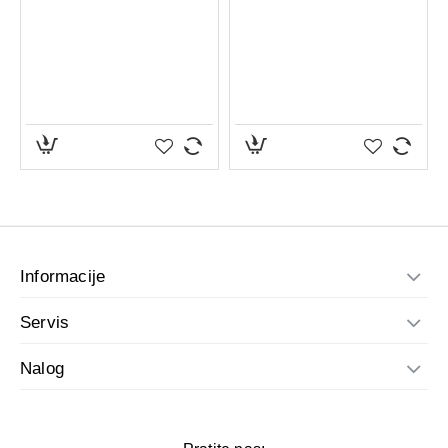
36/3
22.6—23.2
37/4
23.3—23.9
38/5
24—24.4
39/6
24.5—25.2
40/7
25.3—25.8
41/8
25.9—26.2
42/9
26.3—27.3
Informacije
Servis
Nalog