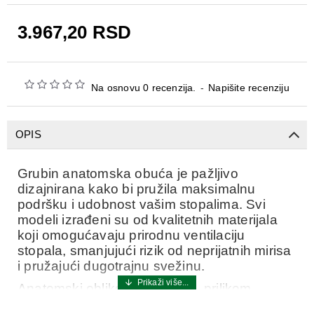
3.967,20 RSD
Na osnovu 0 recenzija.
-
Napišite recenziju
OPIS
Grubin anatomska obuća je pažljivo
dizajnirana kako bi pružila maksimalnu
podršku i udobnost vašim stopalima. Svi
modeli izrađeni su od kvalitetnih materijala
koji omogućavaju prirodnu ventilaciju
stopala, smanjujući rizik od neprijatnih mirisa
i pružajući dugotrajnu svežinu.
Anatomski oblikovano ležište, prilikom
nošenja, postavlja stopalo u prirodan položaj,