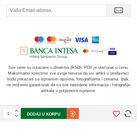
Sve cene su iskazane u dinarima (RSD). PDV je uračunat u cenu.
Maksimalno koristimo sve svoje resurse da svi artikli u prodavnici
budu prikazani sa ispravnim opisima, fotografijama i cenama. Ipak,
ne možemo garantovati da su sve navedene informacije i fotografije
artikala u potpunosti ispravne.
DODAJ U KORPU
©
2026. AU "LAURUS". Sva prava zadržana.
STIV
solutions
Softverska izrada: