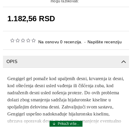
mogu razlikovati:
1.182,56 RSD
Na osnovu 0 recenzija.
-
Napišite recenziju
OPIS
Gengigel gel pomaže kod upaljenih desni, krvarenja iz desni,
kod oštećenja desni usled vađenja ili čišćenja zuba, kod
nadraženih desni usled nošenja proteze. Do ovih problema
dolazi zbog smanjenja sadržaja hijaluronske kiseline u
spoljašnjim delovima desni. Zahvaljujući svom sastavu,
Gengigel uspešno nadoknađuje hijaluronsku kiselinu,
ubrzava oporavak desni, te pospešuje smanjenje eventualno
prisutnih edema.