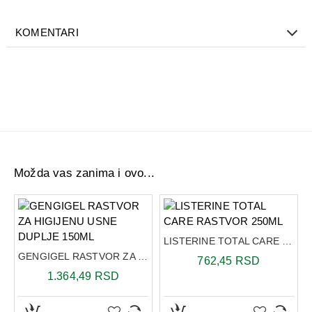
Način primene:
KOMENTARI
Gengigel gel za desni primenjuje se 3-5 puta dnevno,
utrljavanjem u desni, nakon rutinske higijene usne duplje.
Može se koristiti nakon svakog obroka. Pogodan je za
primenu kod trudnica, dojilja, dece, dijabetičara i odraslih.
Sastav:
Natrijum hijaluronat (0,2%) je aktivni sastojak gela, dobijen
biotehnološkom postupkom, visoke čistoće, bezbedan iako
Možda vas zanima i ovo...
se proguta. Gel je zaslađen ksilitolom.
Pakovanje
:20ml
LISTERINE TOTAL CARE RASTVOR 250ML
GENGIGEL RASTVOR ZA HIGIJENU USNE DUPLJE 150ML
762,45 RSD
1.364,49 RSD