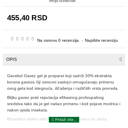
mogu razlikovati:
455,40 RSD
Na osnovu 0 recenzija.
-
Napišite recenziju
OPIS
Gavebol Gavez gel je preparat koji sadrži 30% ekstrakta
korena gaveza čiji osnovni sastojci omogućavaju primenu
ovog gela kod istegnuća, iščašenja i različitih vrsta povreda.
Biljku gavez prati reputacija efikasnog protivupalnog
sredstva tako da je gel našao primenu i kod pojave modrica i
nakon ujeda insekata.
Botaničari stalno ističu izuzetnu moć gaveza da ubrza
zarastanje, zbog čega se Gavebol Gavez gel široko koristi