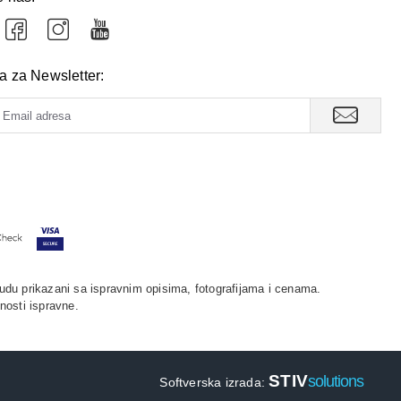
va za Newsletter:
udu prikazani sa ispravnim opisima, fotografijama i cenama.
nosti ispravne.
STIV
solutions
Softverska izrada: