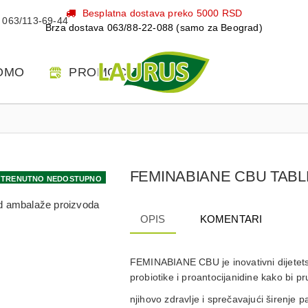
Besplatna dostava preko 5000 RSD
063/113-69-44
Brza dostava 063/88-22-088 (samo za Beograd)
OMO
PROMOCIJE
FEMINABIANE CBU TABL
TRENUTNO NEDOSTUPNO
 od ambalaže proizvoda
OPIS
KOMENTARI
FEMINABIANE CBU je inovativni dijetets
probiotike i proantocijanidine kako bi
pr
njihovo zdravlje i sprečavajući širenje p