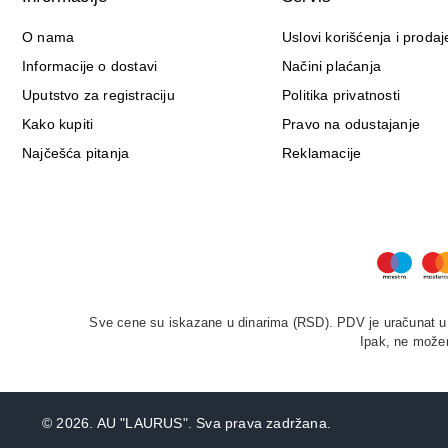
O nama
Uslovi korišćenja i prodaj
Informacije o dostavi
Načini plaćanja
Uputstvo za registraciju
Politika privatnosti
Kako kupiti
Pravo na odustajanje
Najčešća pitanja
Reklamacije
Sve cene su iskazane u dinarima (RSD). PDV je uračunat u c
Ipak, ne možem
©
2026. AU "LAURUS". Sva prava zadržana.