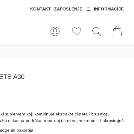
KONTAKT
ZAPOSLENJE
INFORMACIJE
ETE A30
ki suplement koji kombinuje
ekstrakte cimeta i brusnice,
užio efikasnu podršku urinarnoj i crevnoj mikrobioti, balansirajući
atogenih bakterija.