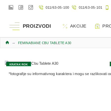
011/63-05-100
011/63-05-101
PROIZVODI
AKCIJE
PR
FEMINABIANE CBU TABLETE A30
KRATAK ROK
-50% U KORPI
*fotografije su informativnog karaktera i mogu se razlikovati