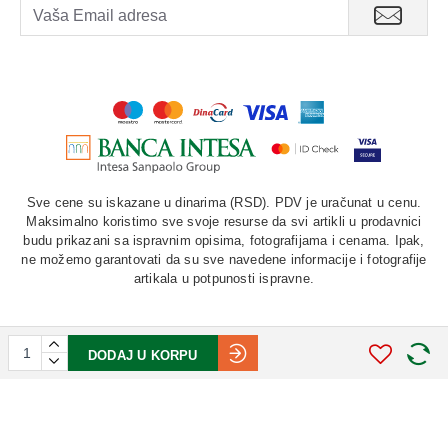
Sve cene su iskazane u dinarima (RSD). PDV je uračunat u cenu.
Maksimalno koristimo sve svoje resurse da svi artikli u prodavnici
budu prikazani sa ispravnim opisima, fotografijama i cenama. Ipak,
ne možemo garantovati da su sve navedene informacije i fotografije
artikala u potpunosti ispravne.
DODAJ U KORPU
©
2026. AU "LAURUS". Sva prava zadržana.
STIV
solutions
Softverska izrada: