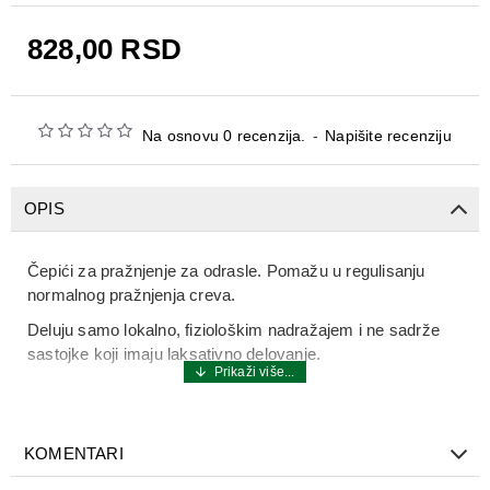
828,00 RSD
Na osnovu 0 recenzija.
-
Napišite recenziju
OPIS
Čepići za pražnjenje za odrasle. Pomažu u regulisanju
normalnog pražnjenja creva.
Deluju samo lokalno, fiziološkim nadražajem i ne sadrže
sastojke koji imaju laksativno delovanje.
KOMENTARI