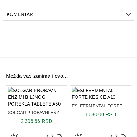
- otklanjaju nadimanje
- ne izazivaju grčeve
KOMENTARI
- pospešuju prirodnu detoksikaciju organizma
Ova mešavina biljaka je delotvorna jer podstiče sistem
organa za varenje, ne izazivajući grčeve i bolove prilikom
pražnjenja.
Američka krušina, sena, aloja, žestika i reum
doprinose
normalnoj funkciji intestinalnog trakta.
Možda vas zanima i ovo...
Komorač
doprinosi digestiji i eliminaciji gasova.
Sladić
doprinosi zdravlju gastrointestinalnog trakta, varenju i
funkciji digestivnog sistema.
ESI FERMENTAL FORTE KESICE A10
Lincura
doprinosi digestiji, vitalnosti i snazi organizma.
SOLGAR PROBAVNI ENZIMI BILJNOG POREKLA TABLETE A50
1.080,00 RSD
Maslačak
doprinosi zdravlju digestivnog sistema i zdravlju
2.306,66 RSD
jetre.
Očajnica
doprinosi digestivnom