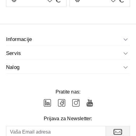
zdravlju, relaksaciji gastroinstestinalnog
trakta i zdravlju jetre i žučne kese..
Sena
doprinosi intestinalnom zdravlju i normalnoj funkciji
jetre.
Informacije
Ne sadrži gluten, laktozu i GMO, p
ogodno je za vegane.
Servis
Nalog
Upozorenje:
ne preporučuje se istovremena primena sa kortikosteroidima
i diureticima.
Pratite nas:
Doziranje i način primene:
1-3 tablete dnevno, uz čašu vode ili biljnog čaja, najbolje
Prijava za Newsletter:
uveče pre spavanja