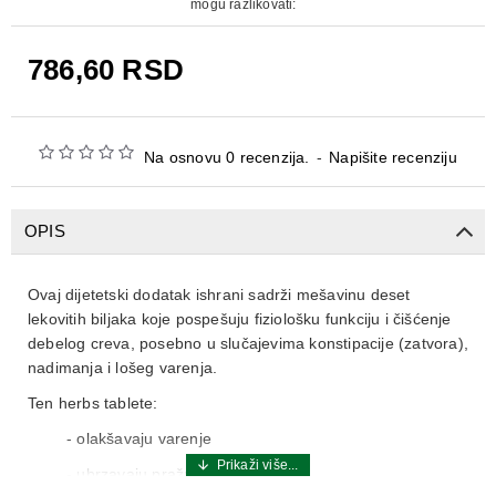
mogu razlikovati:
786,60 RSD
Na osnovu 0 recenzija.
-
Napišite recenziju
OPIS
Ovaj dijetetski dodatak ishrani sadrži mešavinu deset
lekovitih biljaka koje pospešuju fiziološku funkciju i čišćenje
debelog creva, posebno u slučajevima konstipacije (zatvora),
nadimanja i lošeg varenja.
Ten herbs tablete:
- olakšavaju varenje
- ubrzavaju pražnjenje