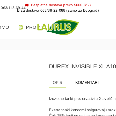
Besplatna dostava preko 5000 RSD
063/113-69-44
Brza dostava 063/88-22-088 (samo za Beograd)
OMO
PROMOCIJE
DUREX INVISIBLE XL A1
OPIS
KOMENTARI
Izuzetno tanki prezervativi u XL veličini
Ekstra tanki kondomi osiguravaju maksi
Čak 25% tanji od najtanjeg kondoma iz 