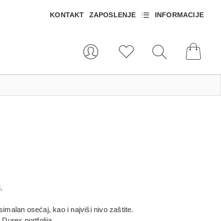
KONTAKT
ZAPOSLENJE
INFORMACIJE
0
.
malan osećaj, kao i najviši nivo zaštite.
Durex portfolija.