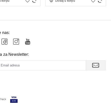
u korpu
Dodaj u korpu
e nas:
va za Newsletter: