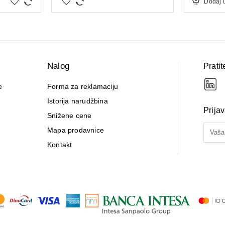
Dodaj 
Nalog
Pratit
e
Forma za reklamaciju
Istorija narudžbina
Prija
Snižene cene
Mapa prodavnice
Kontakt