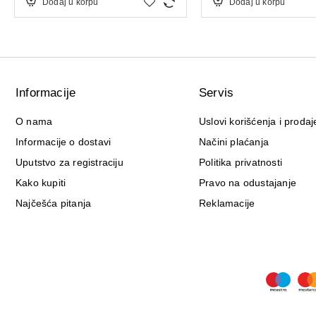
Dodaj u korpu
Dodaj u korpu
Informacije
Servis
O nama
Uslovi korišćenja i prodaj
Informacije o dostavi
Načini plaćanja
Uputstvo za registraciju
Politika privatnosti
Kako kupiti
Pravo na odustajanje
Najčešća pitanja
Reklamacije