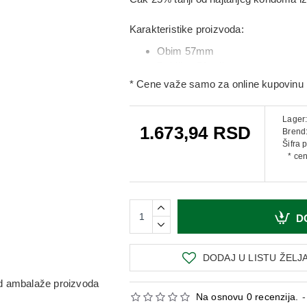
Karakteristike proizvoda:
Obim 57mm
Debljina 50 mikrona
* Cene važe samo za online kupovinu 
Pakovanje: 10 komada.
Lager
1.673,94 RSD
Brend
Šifra 
* ce
D
DODAJ U LISTU ŽELJ
 od ambalaže proizvoda
Na osnovu 0 recenzija.
-