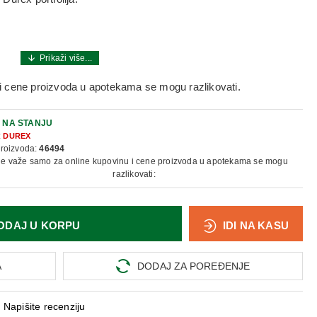
i cene proizvoda u apotekama se mogu razlikovati.
:
NA STANJU
:
DUREX
proizvoda:
46494
ne važe samo za online kupovinu i cene proizvoda u apotekama se mogu
razlikovati:
ODAJ U KORPU
IDI NA KASU
A
DODAJ ZA POREĐENJE
Napišite recenziju