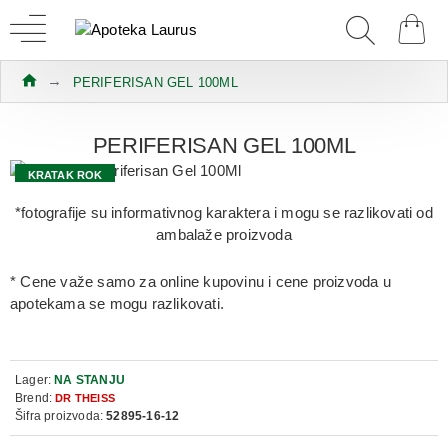
PERIFERISAN GEL 100ML
PERIFERISAN GEL 100ML
KRATAK ROK
-50% U KORPI
*fotografije su informativnog karaktera i mogu se razlikovati od
ambalaže proizvoda
* Cene važe samo za online kupovinu i cene proizvoda u
apotekama se mogu razlikovati.
Lager:
NA STANJU
Brend:
DR THEISS
Šifra proizvoda:
52895-16-12