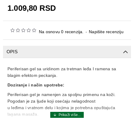
1.009,80 RSD
Na osnovu 0 recenzija.
-
Napišite recenziju
OPIS
Periferisan gel sa uridinom za tretman leđa I ramena sa
blagim efektom peckanja.
Doziranje i način upotrebe:
Periferisan gel je namenjen za spoljnu primenu na koži.
Pogodan je za ljude koji osećaju nelagodnost
u leđima i vratnom delu i kojima je potrebna opuštajuća
lagana masaža.
Sastav:
Uridin monofosfat (UMP) - primena na lokalnom nivou