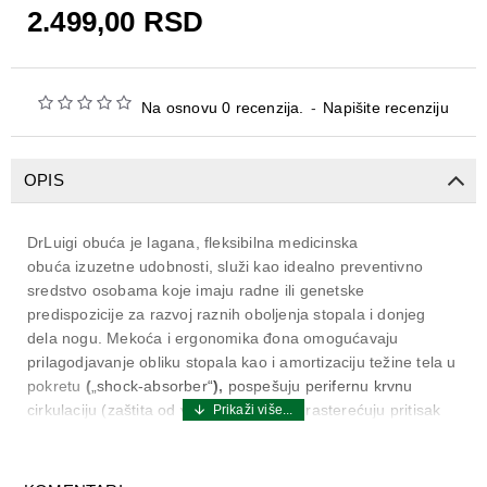
2.499,00 RSD
Na osnovu 0 recenzija.
-
Napišite recenziju
OPIS
DrLuigi obuća je lagana, fleksibilna medicinska
obuća izuzetne udobnosti, služi kao idealno preventivno
sredstvo osobama koje imaju radne ili genetske
predispozicije za razvoj raznih oboljenja stopala i donjeg
dela nogu. Mekoća i ergonomika đona omogućavaju
prilagodjavanje obliku stopala kao i amortizaciju težine tela u
pokretu
(
„shock-absorber“
),
pospešuju perifernu krvnu
cirkulaciju (zaštita od venskog stresa) i rasterećuju pritisak
na kičmu i zglobove, čime terapeutski deluju na stopala.
DrLuigi papuče proizvedene su od
ekoloskih materijala
, a svi