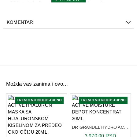
očišćenu kožu lica, vrata i dekoltea i nakon primene
odgovarajućeg proizvoda za negu kože u predelu oko očiju.
Osnovni sastojci:
Kompleks algi sa morskom vodom /
KOMENTARI
Ceramidi / Vitamin F
Možda vas zanima i ovo...
TRENUTNO NEDOSTUPNO
TRENUTNO NEDOSTUPNO
5ML
DR GRANDEL HYDRO ACTIVE MOISTURE DEPOT KONCENTRAT 30ML
3.970,00 RSD