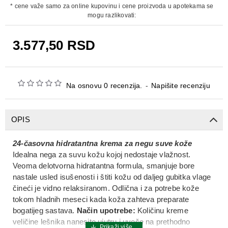
* cene važe samo za online kupovinu i cene proizvoda u apotekama se
mogu razlikovati:
3.577,50 RSD
Na osnovu 0 recenzija.
-
Napišite recenziju
OPIS
24-časovna hidratantna krema za negu suve kože
Idealna nega za suvu kožu kojoj nedostaje vlažnost.
Veoma delotvorna hidratantna formula, smanjuje bore
nastale usled isušenosti i štiti kožu od daljeg gubitka vlage
čineći je vidno relaksiranom. Odlična i za potrebe kože
tokom hladnih meseci kada koža zahteva preparate
bogatijeg sastava.
Način upotrebe:
Količinu kreme
veličine lešnika nanesite ujutru i uveče na prethodno