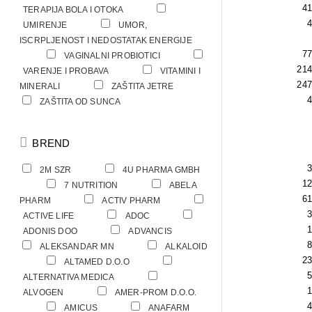
41
TERAPIJA BOLA I OTOKA
4
UMIRENJE
UMOR,
ISCRPLJENOST I NEDOSTATAK ENERGIJE
74
7
VAGINALNI PROBIOTICI
214
VARENJE I PROBAVA
VITAMINI I
268
47
MINERALI
ZAŠTITA JETRE
4
ZAŠTITA OD SUNCA
BREND
3
2M SZR
4U PHARMA GMBH
16
12
7 NUTRITION
ABELA
69
1
PHARM
ACTIV PHARM
1
3
ACTIVE LIFE
ADOC
2
1
ADONIS DOO
ADVANCIS
8
ALEKSANDAR MN
ALKALOID
23
3
ALTAMED D.O.O
5
ALTERNATIVA MEDICA
1
ALVOGEN
AMER-PROM D.O.O.
1
4
AMICUS
ANAFARM