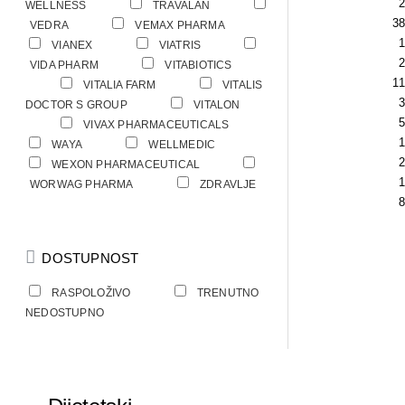
3
2
WELLNESS
TRAVALAN
38
3
VEDRA
VEMAX PHARMA
1
1
VIANEX
VIATRIS
2
VIDA PHARM
VITABIOTICS
18
1
VITALIA FARM
VITALIS
3
DOCTOR S GROUP
VITALON
2
5
VIVAX PHARMACEUTICALS
4
1
WAYA
WELLMEDIC
2
WEXON PHARMACEUTICAL
1
WORWAG PHARMA
ZDRAVLJE
8
DOSTUPNOST
RASPOLOŽIVO
TRENUTNO
NEDOSTUPNO