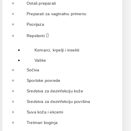
Ostali preparati
Preparati za vaginalnu primenu
Psorijaza
Repelenti
Komarci, krpelji i insekti
Vaške
Sočiva
Sportske povrede
Sredstva za dezinfekciju kože
Sredstva za dezinfekciju površina
Suva koža i ekcemi
Tretman boginja