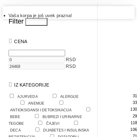
Vaša korpa je još uvek prazna!
Filter
Poništi
CENA
RSD
RSD
IZ KATEGORIJE
31
AJURVEDA
ALERGIJE
26
33
ANEMIJE
130
ANTIOKSIDANSI I DETOKSIKACIJA
29
BEBE
BUBREZI I URINARNE
118
90
TEGOBE
ČAJEVI
106
DECA
DIJABETES I INSULINSKA
71