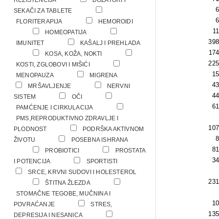
REZISTENCIJA
DOZATORI I
6
SEKAČI ZA TABLETE
6
FLORITERAPIJA
HEMOROIDI
11
1
HOMEOPATIJA
398
IMUNITET
KAŠALJ I PREHLADA
119
74
KOSA, KOŽA, NOKTI
225
KOSTI, ZGLOBOVI I MIŠIĆI
52
15
MENOPAUZA
MIGRENA
43
MRŠAVLJENJE
NERVNI
67
44
SISTEM
OČI
61
PAMĆENJE I CIRKULACIJA
PMS,REPRODUKTIVNO ZDRAVLJE I
107
PLODNOST
PODRŠKA AKTIVNOM
8
ŽIVOTU
POSEBNA ISHRANA
78
81
PROBIOTICI
PROSTATA
68
34
I POTENCIJA
SPORTISTI
SRCE, KRVNI SUDOVI I HOLESTEROL
205
31
ŠTITNA ŽLEZDA
STOMAČNE TEGOBE, MUČNINA I
10
POVRAĆANJE
STRES,
135
DEPRESIJA I NESANICA